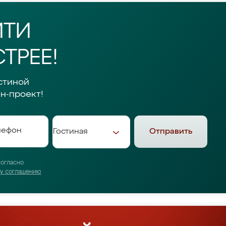
ЙТИ
ТРЕЕ!
стиной
н-проект!
Отправить
согласно
му соглашению