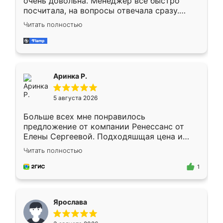
очень довольна. Менеджер всё быстро
посчитала, на вопросы отвечала сразу.
Замерщик приехал в субботу, подошёл к
Читать полностью
делу со всей ответственностью. Собрали
за день, ребята работали аккуратно, даже
пыли почти не было. Качество отличное,
ящики ходят плавно, ничего не скрипит.
Всё подошло как влитое.
Аринка Р.
5 августа 2026
Больше всех мне понравилось
предложение от компании Ренессанс от
Елены Сергеевой. Подходяшщая цена и
короткие сроки изготовления. Приехавший
Читать полностью
для замера сотрудник Владислав
предложил по моему эскизу самый
1
подходящий вариант шкафа. Немного его
видоизменил, получилось даже лучше, чем
я хотела.
Ярослава