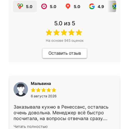
5.0
5.0
5.0
4.9
5.0
5.0
из 5
На основе
945
оценок
Оставить отзыв
Мальвина
6 августа 2026
Заказывала кухню в Ренессанс, осталась
очень довольна. Менеджер всё быстро
посчитала, на вопросы отвечала сразу.
Замерщик приехал в субботу, подошёл к
Читать полностью