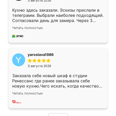
3 августа 2026
Кухню здесь заказали. Эскизы прислали в
телеграмм. Выбрали наиболее подходящий.
Согласовали день для замера. Через 3
недели кухня была уже готова. Остались
Читать полностью
довольны работой. Спасибо Ренессанс
мебель за качественную работу!
yaroslava1986
3 августа 2026
Заказала себе новый шкаф в студии
Ренессанс где ранее заказывала себе
новую кухню.Чего искать, когда качеством
вполне довольна. Служит кухня уже почти
Читать полностью
два года, нареканий нет.