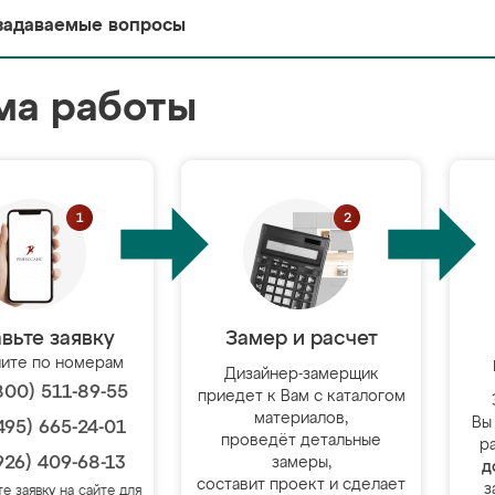
задаваемые вопросы
ма работы
вьте заявку
Замер и расчет
ите по номерам
Дизайнер-замерщик
800) 511-89-55
приедет к Вам с каталогом
материалов,
Вы
495) 665-24-01
проведёт детальные
р
926) 409-68-13
замеры,
д
составит проект и сделает
з
те заявку на сайте для