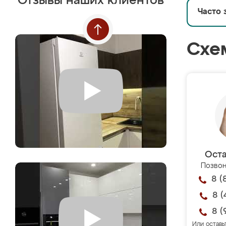
Отзывы наших клиентов
Часто 
Схе
Оста
Позвон
8 (
8 (
8 (
Или оставь