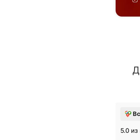
Д
Вс
5.0
из 