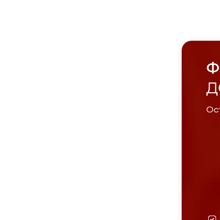
Ф
Д
Ост