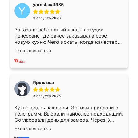
yaroslava1986
3 августа 2026
Заказала себе новый шкаф в студии
Ренессанс где ранее заказывала себе
новую кухню.Чего искать, когда качеством
вполне довольна. Служит кухня уже почти
Читать полностью
два года, нареканий нет.
Ярослава
3 августа 2026
Кухню здесь заказали. Эскизы прислали в
телеграмм. Выбрали наиболее подходящий.
Согласовали день для замера. Через 3
недели кухня была уже готова. Остались
Читать полностью
довольны работой. Спасибо Ренессанс