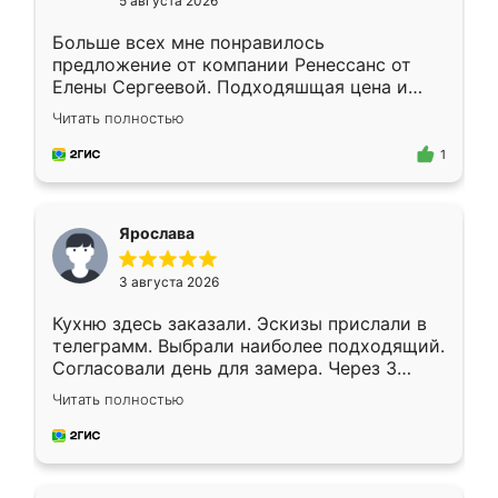
5 августа 2026
Больше всех мне понравилось
предложение от компании Ренессанс от
Елены Сергеевой. Подходяшщая цена и
короткие сроки изготовления. Приехавший
Читать полностью
для замера сотрудник Владислав
предложил по моему эскизу самый
1
подходящий вариант шкафа. Немного его
видоизменил, получилось даже лучше, чем
я хотела.
Ярослава
3 августа 2026
Кухню здесь заказали. Эскизы прислали в
телеграмм. Выбрали наиболее подходящий.
Согласовали день для замера. Через 3
недели кухня была уже готова. Остались
Читать полностью
довольны работой. Спасибо Ренессанс
мебель за качественную работу!