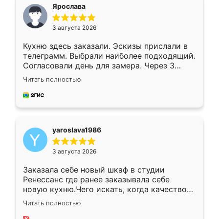
я хотела.
Ярослава
3 августа 2026
Кухню здесь заказали. Эскизы прислали в
телеграмм. Выбрали наиболее подходящий.
Согласовали день для замера. Через 3
недели кухня была уже готова. Остались
Читать полностью
довольны работой. Спасибо Ренессанс
мебель за качественную работу!
yaroslava1986
3 августа 2026
Заказала себе новый шкаф в студии
Ренессанс где ранее заказывала себе
новую кухню.Чего искать, когда качеством
вполне довольна. Служит кухня уже почти
Читать полностью
два года, нареканий нет.