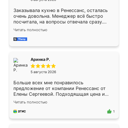
мебели буду заказывать только здесь.
Заказывала кухню в Ренессанс, осталась
очень довольна. Менеджер всё быстро
посчитала, на вопросы отвечала сразу.
Замерщик приехал в субботу, подошёл к
Читать полностью
делу со всей ответственностью. Собрали
за день, ребята работали аккуратно, даже
пыли почти не было. Качество отличное,
ящики ходят плавно, ничего не скрипит.
Всё подошло как влитое.
Аринка Р.
5 августа 2026
Больше всех мне понравилось
предложение от компании Ренессанс от
Елены Сергеевой. Подходяшщая цена и
короткие сроки изготовления. Приехавший
Читать полностью
для замера сотрудник Владислав
предложил по моему эскизу самый
1
подходящий вариант шкафа. Немного его
видоизменил, получилось даже лучше, чем