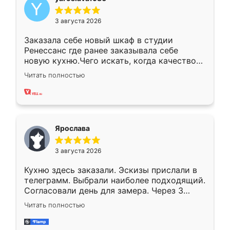
3 августа 2026
Заказала себе новый шкаф в студии
Ренессанс где ранее заказывала себе
новую кухню.Чего искать, когда качеством
вполне довольна. Служит кухня уже почти
Читать полностью
два года, нареканий нет.
Ярослава
3 августа 2026
Кухню здесь заказали. Эскизы прислали в
телеграмм. Выбрали наиболее подходящий.
Согласовали день для замера. Через 3
недели кухня была уже готова. Остались
Читать полностью
довольны работой. Спасибо Ренессанс
мебель за качественную работу!