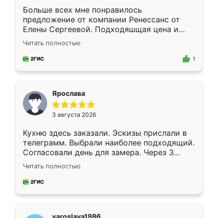
Больше всех мне понравилось
предложение от компании Ренессанс от
Елены Сергеевой. Подходяшщая цена и
короткие сроки изготовления. Приехавший
Читать полностью
для замера сотрудник Владислав
предложил по моему эскизу самый
1
подходящий вариант шкафа. Немного его
видоизменил, получилось даже лучше, чем
я хотела.
Ярослава
3 августа 2026
Кухню здесь заказали. Эскизы прислали в
телеграмм. Выбрали наиболее подходящий.
Согласовали день для замера. Через 3
недели кухня была уже готова. Остались
Читать полностью
довольны работой. Спасибо Ренессанс
мебель за качественную работу!
yaroslava1986