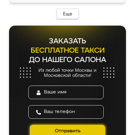
доставкой тоже никаких проблем не
возникло. Сборку выполнили аккуратно,
мебель сразу встала на свое место без
Еще
каких-либо доработок. Качеством осталась
довольна, все выглядит так, как и ожидала.
ЗАКАЗАТЬ
БЕСПЛАТНОЕ ТАКСИ
ДО НАШЕГО САЛОНА
Из любой точки Москвы и
Московской области!
Отправить