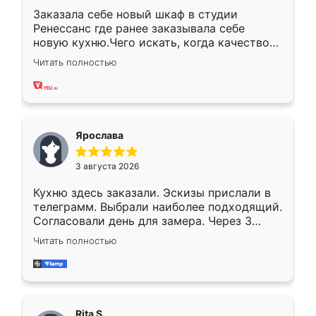
Заказала себе новый шкаф в студии
Ренессанс где ранее заказывала себе
новую кухню.Чего искать, когда качеством
вполне довольна. Служит кухня уже почти
Читать полностью
два года, нареканий нет.
Ярослава
3 августа 2026
Кухню здесь заказали. Эскизы прислали в
телеграмм. Выбрали наиболее подходящий.
Согласовали день для замера. Через 3
недели кухня была уже готова. Остались
Читать полностью
довольны работой. Спасибо Ренессанс
мебель за качественную работу!
Rita S.