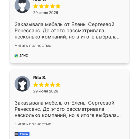
29 июля 2026
Заказывала мебель от Елены Сергеевой
Ренессанс. До этого рассматривала
несколько компаний, но в итоге выбрала
эту. Сначала обговорили условия, потом
Читать полностью
приехал замерщик, всё спокойно объяснил
и снял размеры. Изготовили в срок, с
доставкой тоже никаких проблем не
возникло. Сборку выполнили аккуратно,
мебель сразу встала на свое место без
Rita S.
каких-либо доработок. Качеством осталась
довольна, все выглядит так, как и ожидала.
29 июля 2026
Заказывала мебель от Елены Сергеевой
Ренессанс. До этого рассматривала
несколько компаний, но в итоге выбрала
эту. Сначала обговорили условия, потом
Читать полностью
приехал замерщик, всё спокойно объяснил
и снял размеры. Изготовили в срок, с