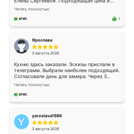
Елены Сергеевой. Подходяшщая цена и
короткие сроки изготовления. Приехавший
Читать полностью
для замера сотрудник Владислав
предложил по моему эскизу самый
1
подходящий вариант шкафа. Немного его
видоизменил, получилось даже лучше, чем
я хотела.
Ярослава
3 августа 2026
Кухню здесь заказали. Эскизы прислали в
телеграмм. Выбрали наиболее подходящий.
Согласовали день для замера. Через 3
недели кухня была уже готова. Остались
Читать полностью
довольны работой. Спасибо Ренессанс
мебель за качественную работу!
yaroslava1986
3 августа 2026