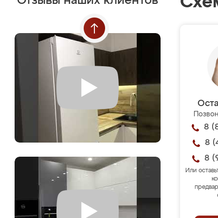
Схе
Отзывы наших клиентов
Оста
Позвон
8 (
8 (
8 (
Или оставь
ко
предвар