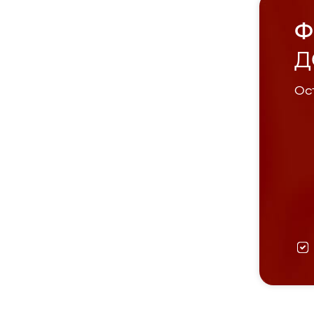
Ф
Д
Ост