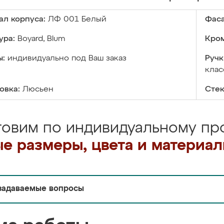
ал корпуса:
ЛФ 001 Белый
Фаса
ура:
Boyard, Blum
Кром
ы:
индивидуально под Ваш заказ
Ручк
клас
овка:
Люсьен
Стек
товим по индивидуальному про
е размеры, цвета и материа
задаваемые вопросы