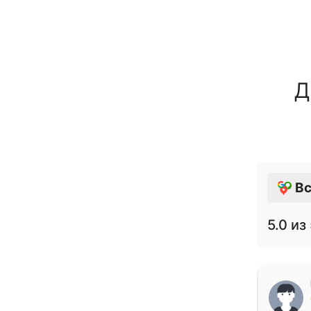
Д
Вс
5.0
из 