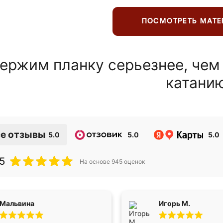
ПОСМОТРЕТЬ МАТ
ержим планку серьезнее, чем
катани
е отзывы
5.0
5.0
5.0
5
На основе
945
оценок
Мальвина
Игорь М.