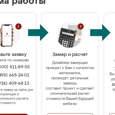
ма работы
вьте заявку
Замер и расчет
ите по номерам
Дизайнер-замерщик
800) 511-89-55
приедет к Вам с каталогом
материалов,
Вы
495) 665-24-01
проведёт детальные
р
926) 409-68-13
замеры,
д
составит проект и сделает
з
те заявку на сайте для
окончательный расчёт
нсультации и
стоимости Вашей будущей
ительного расчёта
стоимости.
мебели.