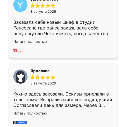
3 августа 2026
Заказала себе новый шкаф в студии
Ренессанс где ранее заказывала себе
новую кухню.Чего искать, когда качеством
вполне довольна. Служит кухня уже почти
Читать полностью
два года, нареканий нет.
Ярослава
3 августа 2026
Кухню здесь заказали. Эскизы прислали в
телеграмм. Выбрали наиболее подходящий.
Согласовали день для замера. Через 3
недели кухня была уже готова. Остались
Читать полностью
довольны работой. Спасибо Ренессанс
мебель за качественную работу!