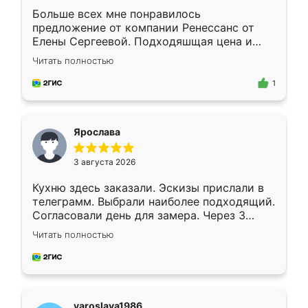
Больше всех мне понравилось
предложение от компании Ренессанс от
Елены Сергеевой. Подходяшщая цена и
короткие сроки изготовления. Приехавший
Читать полностью
для замера сотрудник Владислав
предложил по моему эскизу самый
1
подходящий вариант шкафа. Немного его
видоизменил, получилось даже лучше, чем
я хотела.
Ярослава
3 августа 2026
Кухню здесь заказали. Эскизы прислали в
телеграмм. Выбрали наиболее подходящий.
Согласовали день для замера. Через 3
недели кухня была уже готова. Остались
Читать полностью
довольны работой. Спасибо Ренессанс
мебель за качественную работу!
yaroslava1986