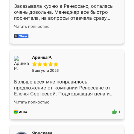
Заказывала кухню в Ренессанс, осталась
очень довольна. Менеджер всё быстро
посчитала, на вопросы отвечала сразу.
Замерщик приехал в субботу, подошёл к
Читать полностью
делу со всей ответственностью. Собрали
за день, ребята работали аккуратно, даже
пыли почти не было. Качество отличное,
ящики ходят плавно, ничего не скрипит.
Всё подошло как влитое.
Аринка Р.
5 августа 2026
Больше всех мне понравилось
предложение от компании Ренессанс от
Елены Сергеевой. Подходяшщая цена и
короткие сроки изготовления. Приехавший
Читать полностью
для замера сотрудник Владислав
предложил по моему эскизу самый
1
подходящий вариант шкафа. Немного его
видоизменил, получилось даже лучше, чем
я хотела.
Ярослава