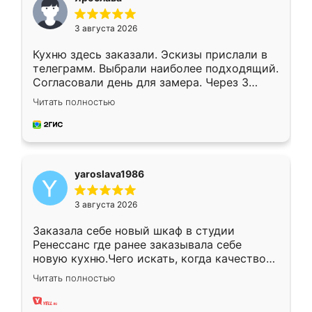
3 августа 2026
Кухню здесь заказали. Эскизы прислали в
телеграмм. Выбрали наиболее подходящий.
Согласовали день для замера. Через 3
недели кухня была уже готова. Остались
Читать полностью
довольны работой. Спасибо Ренессанс
мебель за качественную работу!
yaroslava1986
3 августа 2026
Заказала себе новый шкаф в студии
Ренессанс где ранее заказывала себе
новую кухню.Чего искать, когда качеством
вполне довольна. Служит кухня уже почти
Читать полностью
два года, нареканий нет.