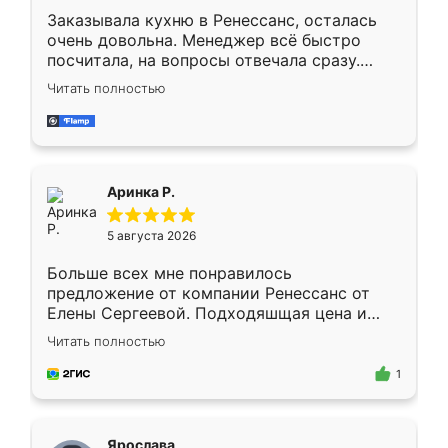
Заказывала кухню в Ренессанс, осталась
очень довольна. Менеджер всё быстро
посчитала, на вопросы отвечала сразу.
Замерщик приехал в субботу, подошёл к
Читать полностью
делу со всей ответственностью. Собрали
за день, ребята работали аккуратно, даже
пыли почти не было. Качество отличное,
ящики ходят плавно, ничего не скрипит.
Всё подошло как влитое.
Аринка Р.
5 августа 2026
Больше всех мне понравилось
предложение от компании Ренессанс от
Елены Сергеевой. Подходяшщая цена и
короткие сроки изготовления. Приехавший
Читать полностью
для замера сотрудник Владислав
предложил по моему эскизу самый
1
подходящий вариант шкафа. Немного его
видоизменил, получилось даже лучше, чем
я хотела.
Ярослава