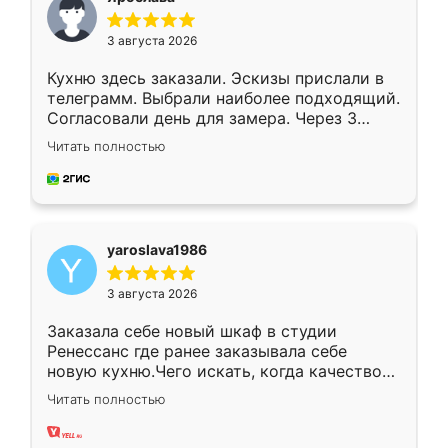
3 августа 2026
Кухню здесь заказали. Эскизы прислали в
телеграмм. Выбрали наиболее подходящий.
Согласовали день для замера. Через 3
недели кухня была уже готова. Остались
Читать полностью
довольны работой. Спасибо Ренессанс
мебель за качественную работу!
yaroslava1986
3 августа 2026
Заказала себе новый шкаф в студии
Ренессанс где ранее заказывала себе
новую кухню.Чего искать, когда качеством
вполне довольна. Служит кухня уже почти
Читать полностью
два года, нареканий нет.