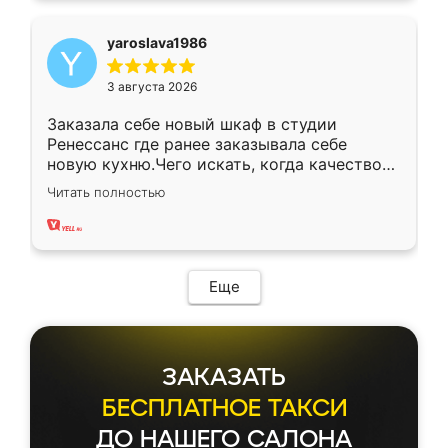
yaroslava1986
3 августа 2026
Заказала себе новый шкаф в студии
Ренессанс где ранее заказывала себе
новую кухню.Чего искать, когда качеством
вполне довольна. Служит кухня уже почти
Читать полностью
два года, нареканий нет.
Еще
ЗАКАЗАТЬ
БЕСПЛАТНОЕ ТАКСИ
ДО НАШЕГО САЛОНА