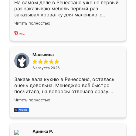
На самом деле в Ренессанс уже не первый
раз заказываю мебель первый раз
заказывал кроватку для маленького
ребёнка при его рождении ,во второй раз
Читать полностью
заказал шкаф-купе. По качеству очень
хорошее сборка достаточно быстрая,
также адекватные цены. До этого
сравнивал с разными конкурентами в этом
сегменте ,выбор у конкурентов куда
Мальвина
меньше, здесь же он более разнообразный.
Мне нравится ,если что-то потребуется из
6 августа 2026
мебели буду заказывать только здесь.
Заказывала кухню в Ренессанс, осталась
очень довольна. Менеджер всё быстро
посчитала, на вопросы отвечала сразу.
Замерщик приехал в субботу, подошёл к
Читать полностью
делу со всей ответственностью. Собрали
за день, ребята работали аккуратно, даже
пыли почти не было. Качество отличное,
ящики ходят плавно, ничего не скрипит.
Всё подошло как влитое.
Аринка Р.