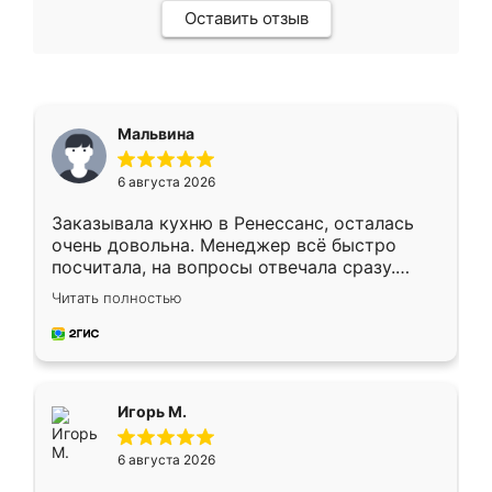
Оставить отзыв
Мальвина
6 августа 2026
Заказывала кухню в Ренессанс, осталась
очень довольна. Менеджер всё быстро
посчитала, на вопросы отвечала сразу.
Замерщик приехал в субботу, подошёл к
Читать полностью
делу со всей ответственностью. Собрали
за день, ребята работали аккуратно, даже
пыли почти не было. Качество отличное,
ящики ходят плавно, ничего не скрипит.
Всё подошло как влитое.
Игорь М.
6 августа 2026