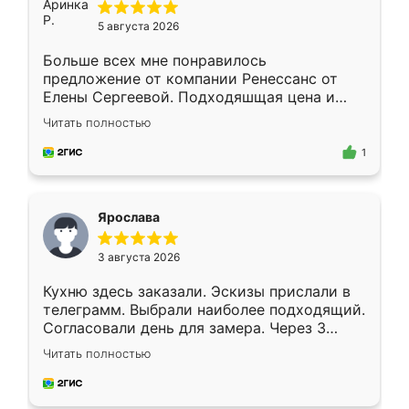
5 августа 2026
Больше всех мне понравилось
предложение от компании Ренессанс от
Елены Сергеевой. Подходяшщая цена и
короткие сроки изготовления. Приехавший
Читать полностью
для замера сотрудник Владислав
предложил по моему эскизу самый
1
подходящий вариант шкафа. Немного его
видоизменил, получилось даже лучше, чем
я хотела.
Ярослава
3 августа 2026
Кухню здесь заказали. Эскизы прислали в
телеграмм. Выбрали наиболее подходящий.
Согласовали день для замера. Через 3
недели кухня была уже готова. Остались
Читать полностью
довольны работой. Спасибо Ренессанс
мебель за качественную работу!