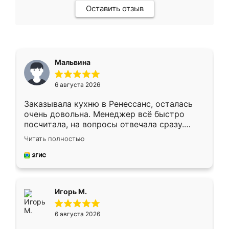
Оставить отзыв
Мальвина
6 августа 2026
Заказывала кухню в Ренессанс, осталась
очень довольна. Менеджер всё быстро
посчитала, на вопросы отвечала сразу.
Замерщик приехал в субботу, подошёл к
Читать полностью
делу со всей ответственностью. Собрали
за день, ребята работали аккуратно, даже
пыли почти не было. Качество отличное,
ящики ходят плавно, ничего не скрипит.
Всё подошло как влитое.
Игорь М.
6 августа 2026