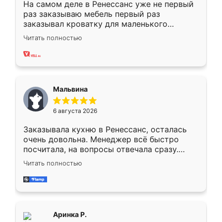
На самом деле в Ренессанс уже не первый
раз заказываю мебель первый раз
заказывал кроватку для маленького
ребёнка при его рождении ,во второй раз
Читать полностью
заказал шкаф-купе. По качеству очень
хорошее сборка достаточно быстрая,
также адекватные цены. До этого
сравнивал с разными конкурентами в этом
сегменте ,выбор у конкурентов куда
Мальвина
меньше, здесь же он более разнообразный.
Мне нравится ,если что-то потребуется из
6 августа 2026
мебели буду заказывать только здесь.
Заказывала кухню в Ренессанс, осталась
очень довольна. Менеджер всё быстро
посчитала, на вопросы отвечала сразу.
Замерщик приехал в субботу, подошёл к
Читать полностью
делу со всей ответственностью. Собрали
за день, ребята работали аккуратно, даже
пыли почти не было. Качество отличное,
ящики ходят плавно, ничего не скрипит.
Всё подошло как влитое.
Аринка Р.