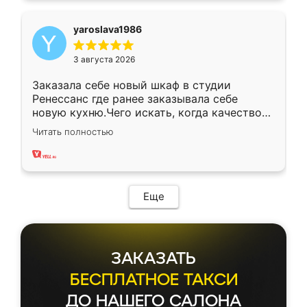
yaroslava1986
3 августа 2026
Заказала себе новый шкаф в студии
Ренессанс где ранее заказывала себе
новую кухню.Чего искать, когда качеством
вполне довольна. Служит кухня уже почти
Читать полностью
два года, нареканий нет.
Еще
ЗАКАЗАТЬ
БЕСПЛАТНОЕ ТАКСИ
ДО НАШЕГО САЛОНА