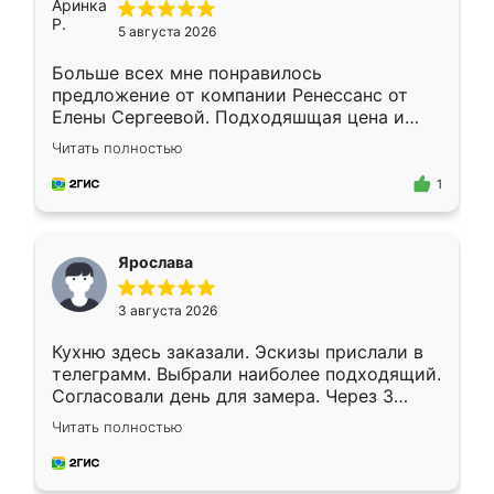
5 августа 2026
Больше всех мне понравилось
предложение от компании Ренессанс от
Елены Сергеевой. Подходяшщая цена и
короткие сроки изготовления. Приехавший
Читать полностью
для замера сотрудник Владислав
предложил по моему эскизу самый
1
подходящий вариант шкафа. Немного его
видоизменил, получилось даже лучше, чем
я хотела.
Ярослава
3 августа 2026
Кухню здесь заказали. Эскизы прислали в
телеграмм. Выбрали наиболее подходящий.
Согласовали день для замера. Через 3
недели кухня была уже готова. Остались
Читать полностью
довольны работой. Спасибо Ренессанс
мебель за качественную работу!