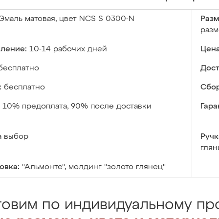
Эмаль матовая, цвет NCS S 0300-N
Разм
разм
вление:
10-14 рабочих дней
Цена
бесплатно
Дост
:
бесплатно
Сбор
10% предоплата, 90% после доставки
Гара
а выбор
Ручк
глян
овка:
"Альмонте", молдинг "золото глянец"
товим по индивидуальному про