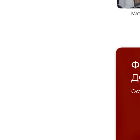
Мат
Ф
Д
Ост