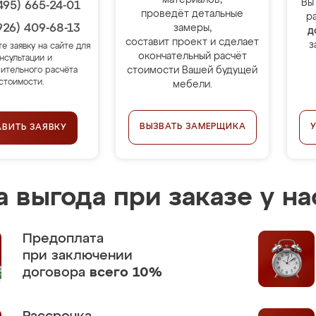
материалов,
Вы
495) 665-24-01
проведёт детальные
р
926) 409-68-13
замеры,
д
составит проект и сделает
з
те заявку на сайте для
окончательный расчёт
нсультации и
стоимости Вашей будущей
ительного расчёта
стоимости.
мебели.
ВЫЗВАТЬ ЗАМЕРЩИКА
АВИТЬ ЗАЯВКУ
 выгода при заказе у на
Предоплата
при заключении
договора
всего 10%