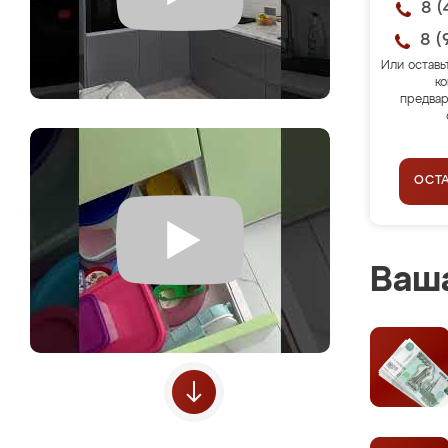
8 (
8 (
Или оставь
ко
предвар
ОСТ
Ваша