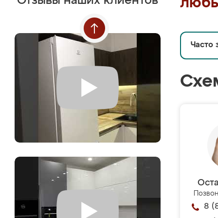
Отзывы наших клиентов
любы
Часто 
Схе
Оста
Позвон
8 (