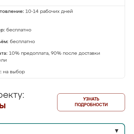
товление:
10-14 рабочих дней
р:
бесплатно
ём:
бесплатно
та:
10% предоплата, 90% после доставки
ели
:
на выбор
екту:
УЗНАТЬ
лы
ПОДРОБНОСТИ
▼