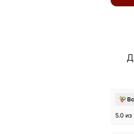
Д
Вс
5.0
из 