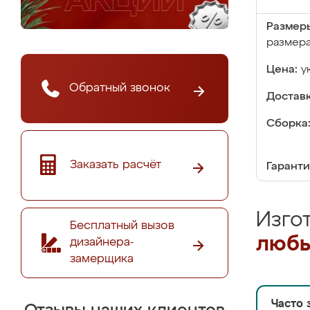
Размер
размер
Цена:
у
Обратный звонок
Доставк
Сборка
Заказать расчёт
Гаранти
Изго
Бесплатный вызов
любы
дизайнера-
замерщика
Часто 