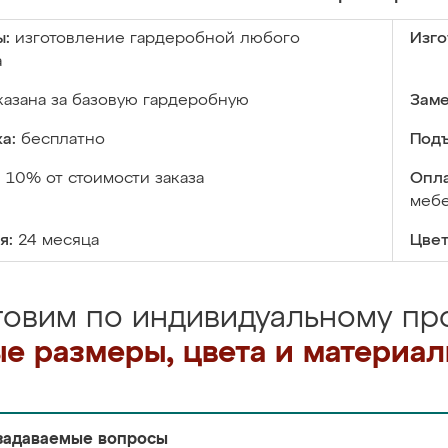
ы:
изготовление гардеробной любого
Изго
а
казана за базовую гардеробную
Заме
а:
бесплатно
Подъ
:
10% от стоимости заказа
Опла
меб
я:
24 месяца
Цвет
товим по индивидуальному про
е размеры, цвета и материа
задаваемые вопросы