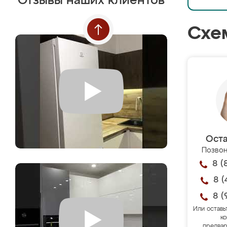
Отзывы наших клиентов
Схе
Оста
Позвон
8 (
8 (
8 (
Или оставь
ко
предвар