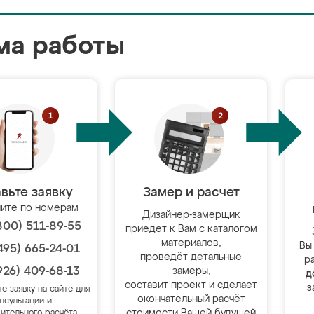
ма работы
вьте заявку
Замер и расчет
ите по номерам
Дизайнер-замерщик
800) 511-89-55
приедет к Вам с каталогом
материалов,
Вы
495) 665-24-01
проведёт детальные
р
926) 409-68-13
замеры,
д
составит проект и сделает
з
те заявку на сайте для
окончательный расчёт
нсультации и
стоимости Вашей будущей
ительного расчёта