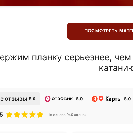
ПОСМОТРЕТЬ МАТ
ержим планку серьезнее, чем
катани
е отзывы
5.0
5.0
5.0
5
На основе
945
оценок