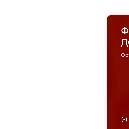
Ф
Д
Ост