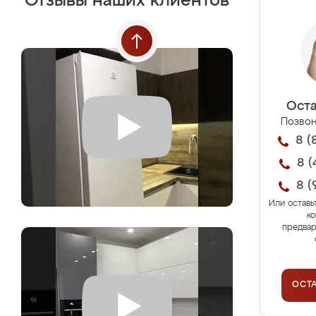
Отзывы наших клиентов
Оста
Позвон
8 (
8 (
8 (
Или оставь
ко
предвар
ОСТ