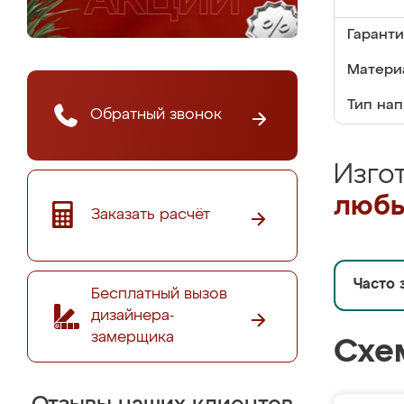
Гаранти
Матери
Тип на
Обратный звонок
Изго
любы
Заказать расчёт
Часто 
Бесплатный вызов
дизайнера-
замерщика
Схе