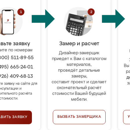
вьте заявку
Замер и расчет
ите по номерам
Дизайнер-замерщик
800) 511-89-55
приедет к Вам с каталогом
материалов,
Вы
495) 665-24-01
проведёт детальные
р
926) 409-68-13
замеры,
д
составит проект и сделает
з
те заявку на сайте для
окончательный расчёт
нсультации и
стоимости Вашей будущей
ительного расчёта
стоимости.
мебели.
ВЫЗВАТЬ ЗАМЕРЩИКА
АВИТЬ ЗАЯВКУ