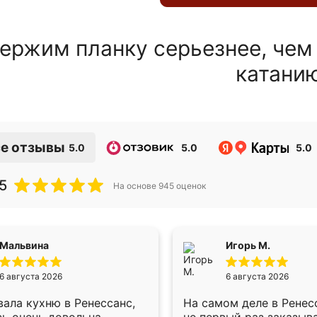
ержим планку серьезнее, чем
катани
е отзывы
5.0
5.0
5.0
5
На основе
945
оценок
Мальвина
Игорь М.
6 августа 2026
6 августа 2026
ала кухню в Ренессанс,
На самом деле в Ренес