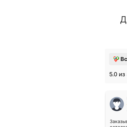
Д
Вс
5.0
из 
Заказыв