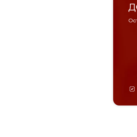
Д
Ост