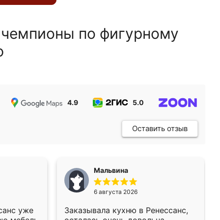
 чемпионы по фигурному
ю
4.9
5.0
5.0
Оставить отзыв
Мальвина
6 августа 2026
санс уже
Заказывала кухню в Ренессанс,