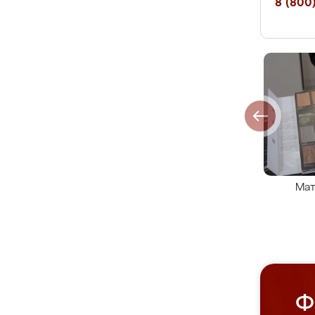
8 (800)
Мат
Ф