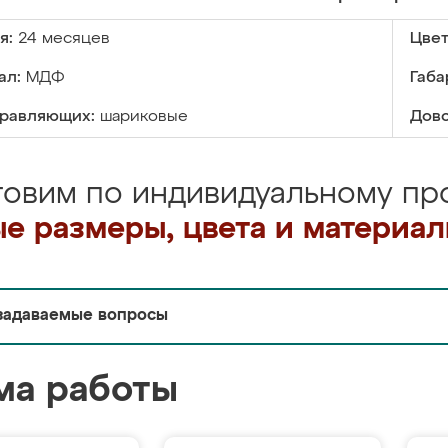
я:
24 месяцев
Цвет
ал:
МДФ
Габа
правляющих:
шариковые
Дово
товим по индивидуальному про
е размеры, цвета и материа
задаваемые вопросы
ма работы