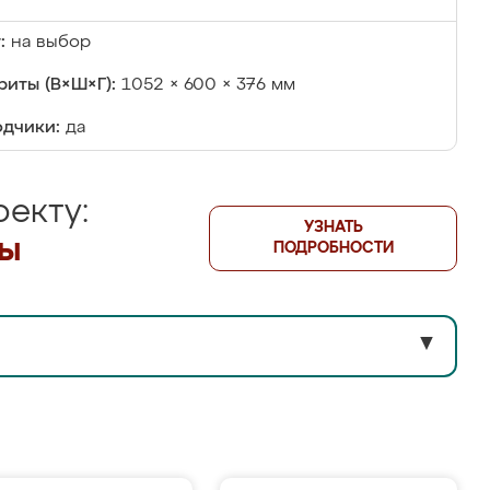
:
на выбор
риты (В×Ш×Г):
1052 × 600 × 376 мм
дчики:
да
екту:
УЗНАТЬ
лы
ПОДРОБНОСТИ
▼