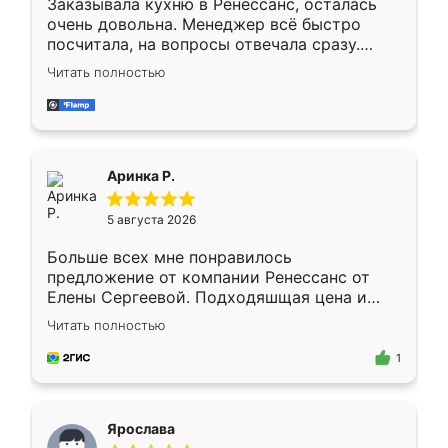
Заказывала кухню в Ренессанс, осталась
очень довольна. Менеджер всё быстро
посчитала, на вопросы отвечала сразу.
Замерщик приехал в субботу, подошёл к
Читать полностью
делу со всей ответственностью. Собрали
за день, ребята работали аккуратно, даже
пыли почти не было. Качество отличное,
ящики ходят плавно, ничего не скрипит.
Всё подошло как влитое.
Аринка Р.
5 августа 2026
Больше всех мне понравилось
предложение от компании Ренессанс от
Елены Сергеевой. Подходяшщая цена и
короткие сроки изготовления. Приехавший
Читать полностью
для замера сотрудник Владислав
предложил по моему эскизу самый
1
подходящий вариант шкафа. Немного его
видоизменил, получилось даже лучше, чем
я хотела.
Ярослава