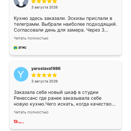
3 августа 2026
Кухню здесь заказали. Эскизы прислали в
телеграмм. Выбрали наиболее подходящий.
Согласовали день для замера. Через 3
недели кухня была уже готова. Остались
Читать полностью
довольны работой. Спасибо Ренессанс
мебель за качественную работу!
yaroslava1986
3 августа 2026
Заказала себе новый шкаф в студии
Ренессанс где ранее заказывала себе
новую кухню.Чего искать, когда качеством
вполне довольна. Служит кухня уже почти
Читать полностью
два года, нареканий нет.