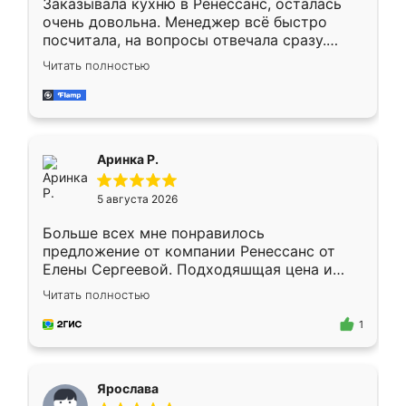
Заказывала кухню в Ренессанс, осталась
очень довольна. Менеджер всё быстро
посчитала, на вопросы отвечала сразу.
Замерщик приехал в субботу, подошёл к
Читать полностью
делу со всей ответственностью. Собрали
за день, ребята работали аккуратно, даже
пыли почти не было. Качество отличное,
ящики ходят плавно, ничего не скрипит.
Всё подошло как влитое.
Аринка Р.
5 августа 2026
Больше всех мне понравилось
предложение от компании Ренессанс от
Елены Сергеевой. Подходяшщая цена и
короткие сроки изготовления. Приехавший
Читать полностью
для замера сотрудник Владислав
предложил по моему эскизу самый
1
подходящий вариант шкафа. Немного его
видоизменил, получилось даже лучше, чем
я хотела.
Ярослава