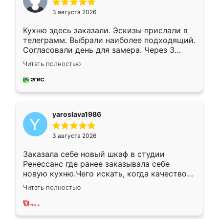
3 августа 2026
Кухню здесь заказали. Эскизы прислали в
телеграмм. Выбрали наиболее подходящий.
Согласовали день для замера. Через 3
недели кухня была уже готова. Остались
Читать полностью
довольны работой. Спасибо Ренессанс
мебель за качественную работу!
yaroslava1986
3 августа 2026
Заказала себе новый шкаф в студии
Ренессанс где ранее заказывала себе
новую кухню.Чего искать, когда качеством
вполне довольна. Служит кухня уже почти
Читать полностью
два года, нареканий нет.