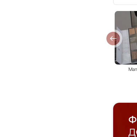
Мат
Ф
Д