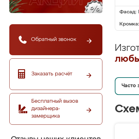
Фасад:
Кромка
Обратный звонок
Изго
любы
Заказать расчёт
Часто 
Бесплатный вызов
Схе
дизайнера-
замерщика