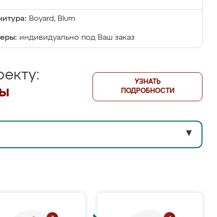
итура:
Boyard, Blum
еры:
индивидуально под Ваш заказ
екту:
УЗНАТЬ
лы
ПОДРОБНОСТИ
▼