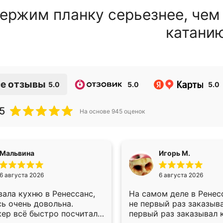
ержим планку серьезнее, чем
катани
е отзывы
5.0
5.0
5.0
5
На основе
945
оценок
Мальвина
Игорь М.
6 августа 2026
6 августа 2026
ала кухню в Ренессанс,
На самом деле в Ренес
ь очень довольна.
не первый раз заказыв
ер всё быстро посчитала,
первый раз заказывал 