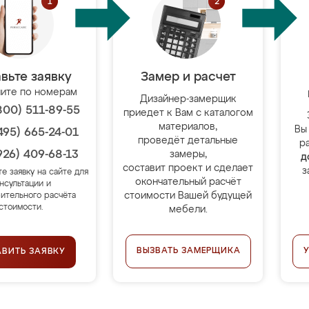
вьте заявку
Замер и расчет
ите по номерам
Дизайнер-замерщик
800) 511-89-55
приедет к Вам с каталогом
материалов,
Вы
495) 665-24-01
проведёт детальные
р
926) 409-68-13
замеры,
д
составит проект и сделает
з
те заявку на сайте для
окончательный расчёт
нсультации и
стоимости Вашей будущей
ительного расчёта
стоимости.
мебели.
ВЫЗВАТЬ ЗАМЕРЩИКА
АВИТЬ ЗАЯВКУ