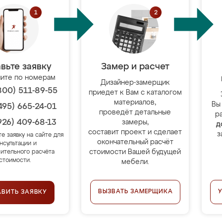
вьте заявку
Замер и расчет
ите по номерам
Дизайнер-замерщик
800) 511-89-55
приедет к Вам с каталогом
материалов,
Вы
495) 665-24-01
проведёт детальные
р
926) 409-68-13
замеры,
д
составит проект и сделает
з
те заявку на сайте для
окончательный расчёт
нсультации и
стоимости Вашей будущей
ительного расчёта
стоимости.
мебели.
ВЫЗВАТЬ ЗАМЕРЩИКА
АВИТЬ ЗАЯВКУ