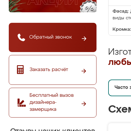
Фасад:
виды ст
Кромка
Обратный звонок
Изго
любы
Заказать расчёт
Часто 
Бесплатный вызов
дизайнера-
Схе
замерщика