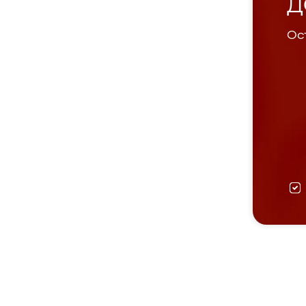
Д
Ост