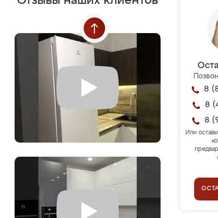
Отзывы наших клиентов
Оста
Позвон
8 (
8 (
8 (
Или оставь
ко
предвар
ОСТ