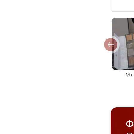
Мат
Ф