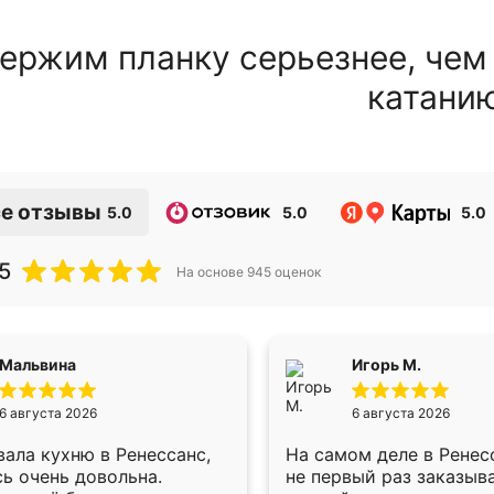
ержим планку серьезнее, чем
катани
е отзывы
5.0
5.0
5.0
5
На основе
945
оценок
Мальвина
Игорь М.
6 августа 2026
6 августа 2026
ала кухню в Ренессанс,
На самом деле в Ренес
ь очень довольна.
не первый раз заказыв