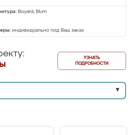
итура:
Boyard, Blum
еры:
индивидуально под Ваш заказ
екту:
УЗНАТЬ
лы
ПОДРОБНОСТИ
▼