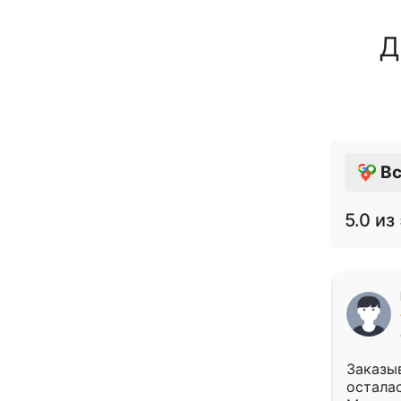
Д
Вс
5.0
из 
Заказыв
осталас