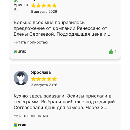
5 августа 2026
Больше всех мне понравилось
предложение от компании Ренессанс от
Елены Сергеевой. Подходяшщая цена и
короткие сроки изготовления. Приехавший
Читать полностью
для замера сотрудник Владислав
предложил по моему эскизу самый
1
подходящий вариант шкафа. Немного его
видоизменил, получилось даже лучше, чем
я хотела.
Ярослава
3 августа 2026
Кухню здесь заказали. Эскизы прислали в
телеграмм. Выбрали наиболее подходящий.
Согласовали день для замера. Через 3
недели кухня была уже готова. Остались
Читать полностью
довольны работой. Спасибо Ренессанс
мебель за качественную работу!