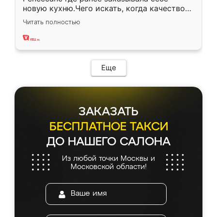
новую кухню.Чего искать, когда качеством
вполне довольна. Служит кухня уже почти
Читать полностью
два года, нареканий нет.
Еще
ЗАКАЗАТЬ
БЕСПЛАТНОЕ ТАКСИ
ДО НАШЕГО САЛОНА
Из любой точки Москвы и
Московской области!