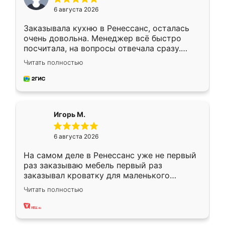
6 августа 2026
Заказывала кухню в Ренессанс, осталась
очень довольна. Менеджер всё быстро
посчитала, на вопросы отвечала сразу.
Замерщик приехал в субботу, подошёл к
Читать полностью
делу со всей ответственностью. Собрали
за день, ребята работали аккуратно, даже
пыли почти не было. Качество отличное,
ящики ходят плавно, ничего не скрипит.
Всё подошло как влитое.
Игорь М.
6 августа 2026
На самом деле в Ренессанс уже не первый
раз заказываю мебель первый раз
заказывал кроватку для маленького
ребёнка при его рождении ,во второй раз
Читать полностью
заказал шкаф-купе. По качеству очень
хорошее сборка достаточно быстрая,
также адекватные цены. До этого