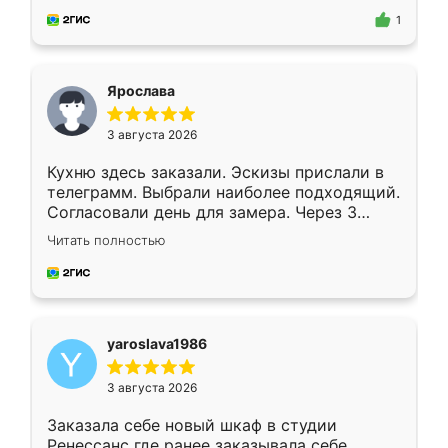
предложил по моему эскизу самый
1
подходящий вариант шкафа. Немного его
видоизменил, получилось даже лучше, чем
я хотела.
Ярослава
3 августа 2026
Кухню здесь заказали. Эскизы прислали в
телеграмм. Выбрали наиболее подходящий.
Согласовали день для замера. Через 3
недели кухня была уже готова. Остались
Читать полностью
довольны работой. Спасибо Ренессанс
мебель за качественную работу!
yaroslava1986
3 августа 2026
Заказала себе новый шкаф в студии
Ренессанс где ранее заказывала себе