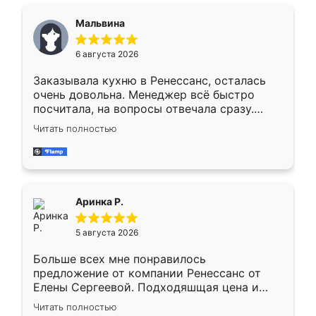
сравнивал с разными конкурентами в этом
сегменте ,выбор у конкурентов куда
Мальвина
меньше, здесь же он более разнообразный.
Мне нравится ,если что-то потребуется из
6 августа 2026
мебели буду заказывать только здесь.
Заказывала кухню в Ренессанс, осталась
очень довольна. Менеджер всё быстро
посчитала, на вопросы отвечала сразу.
Замерщик приехал в субботу, подошёл к
Читать полностью
делу со всей ответственностью. Собрали
за день, ребята работали аккуратно, даже
пыли почти не было. Качество отличное,
ящики ходят плавно, ничего не скрипит.
Всё подошло как влитое.
Аринка Р.
5 августа 2026
Больше всех мне понравилось
предложение от компании Ренессанс от
Елены Сергеевой. Подходяшщая цена и
короткие сроки изготовления. Приехавший
Читать полностью
для замера сотрудник Владислав