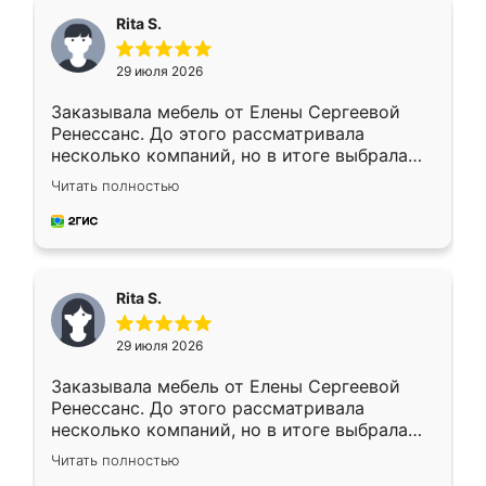
Rita S.
29 июля 2026
Заказывала мебель от Елены Сергеевой
Ренессанс. До этого рассматривала
несколько компаний, но в итоге выбрала
эту. Сначала обговорили условия, потом
Читать полностью
приехал замерщик, всё спокойно объяснил
и снял размеры. Изготовили в срок, с
доставкой тоже никаких проблем не
возникло. Сборку выполнили аккуратно,
мебель сразу встала на свое место без
Rita S.
каких-либо доработок. Качеством осталась
довольна, все выглядит так, как и ожидала.
29 июля 2026
Заказывала мебель от Елены Сергеевой
Ренессанс. До этого рассматривала
несколько компаний, но в итоге выбрала
эту. Сначала обговорили условия, потом
Читать полностью
приехал замерщик, всё спокойно объяснил