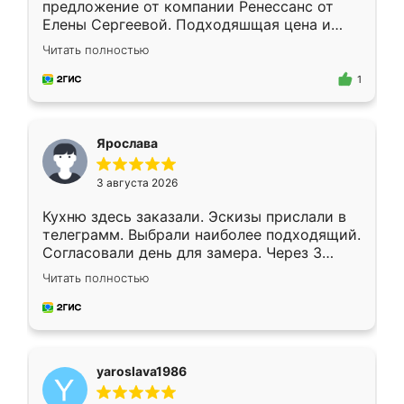
предложение от компании Ренессанс от
Елены Сергеевой. Подходяшщая цена и
короткие сроки изготовления. Приехавший
Читать полностью
для замера сотрудник Владислав
предложил по моему эскизу самый
1
подходящий вариант шкафа. Немного его
видоизменил, получилось даже лучше, чем
я хотела.
Ярослава
3 августа 2026
Кухню здесь заказали. Эскизы прислали в
телеграмм. Выбрали наиболее подходящий.
Согласовали день для замера. Через 3
недели кухня была уже готова. Остались
Читать полностью
довольны работой. Спасибо Ренессанс
мебель за качественную работу!
yaroslava1986