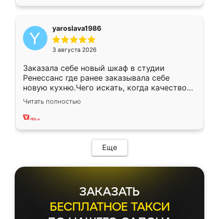
yaroslava1986
3 августа 2026
Заказала себе новый шкаф в студии
Ренессанс где ранее заказывала себе
новую кухню.Чего искать, когда качеством
вполне довольна. Служит кухня уже почти
Читать полностью
два года, нареканий нет.
Еще
ЗАКАЗАТЬ
БЕСПЛАТНОЕ ТАКСИ