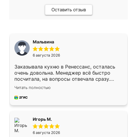
Оставить отзыв
Мальвина
6 августа 2026
Заказывала кухню в Ренессанс, осталась
очень довольна. Менеджер всё быстро
посчитала, на вопросы отвечала сразу.
Замерщик приехал в субботу, подошёл к
Читать полностью
делу со всей ответственностью. Собрали
за день, ребята работали аккуратно, даже
пыли почти не было. Качество отличное,
ящики ходят плавно, ничего не скрипит.
Всё подошло как влитое.
Игорь М.
6 августа 2026