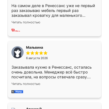
На самом деле в Ренессанс уже не первый
раз заказываю мебель первый раз
заказывал кроватку для маленького
ребёнка при его рождении ,во второй раз
Читать полностью
заказал шкаф-купе. По качеству очень
хорошее сборка достаточно быстрая,
также адекватные цены. До этого
сравнивал с разными конкурентами в этом
сегменте ,выбор у конкурентов куда
Мальвина
меньше, здесь же он более разнообразный.
Мне нравится ,если что-то потребуется из
6 августа 2026
мебели буду заказывать только здесь.
Заказывала кухню в Ренессанс, осталась
очень довольна. Менеджер всё быстро
посчитала, на вопросы отвечала сразу.
Замерщик приехал в субботу, подошёл к
Читать полностью
делу со всей ответственностью. Собрали
за день, ребята работали аккуратно, даже
пыли почти не было. Качество отличное,
ящики ходят плавно, ничего не скрипит.
Всё подошло как влитое.
Аринка Р.