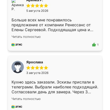
5 августа 2026
Больше всех мне понравилось
предложение от компании Ренессанс от
Елены Сергеевой. Подходяшщая цена и
короткие сроки изготовления. Приехавший
Читать полностью
для замера сотрудник Владислав
предложил по моему эскизу самый
1
подходящий вариант шкафа. Немного его
видоизменил, получилось даже лучше, чем
я хотела.
Ярослава
3 августа 2026
Кухню здесь заказали. Эскизы прислали в
телеграмм. Выбрали наиболее подходящий.
Согласовали день для замера. Через 3
недели кухня была уже готова. Остались
Читать полностью
довольны работой. Спасибо Ренессанс
мебель за качественную работу!