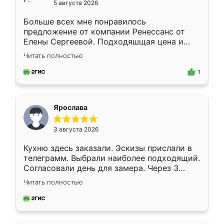
5 августа 2026
Больше всех мне понравилось
предложение от компании Ренессанс от
Елены Сергеевой. Подходяшщая цена и
короткие сроки изготовления. Приехавший
Читать полностью
для замера сотрудник Владислав
предложил по моему эскизу самый
1
подходящий вариант шкафа. Немного его
видоизменил, получилось даже лучше, чем
я хотела.
Ярослава
3 августа 2026
Кухню здесь заказали. Эскизы прислали в
телеграмм. Выбрали наиболее подходящий.
Согласовали день для замера. Через 3
недели кухня была уже готова. Остались
Читать полностью
довольны работой. Спасибо Ренессанс
мебель за качественную работу!