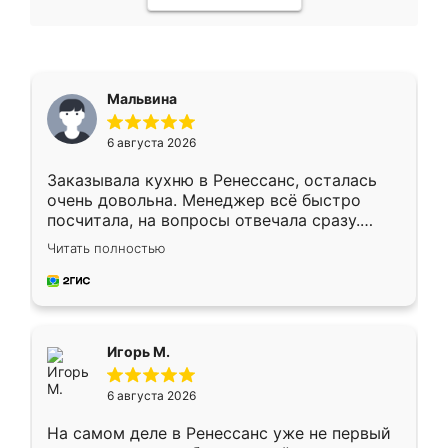
Мальвина
6 августа 2026
Заказывала кухню в Ренессанс, осталась
очень довольна. Менеджер всё быстро
посчитала, на вопросы отвечала сразу.
Замерщик приехал в субботу, подошёл к
Читать полностью
делу со всей ответственностью. Собрали
за день, ребята работали аккуратно, даже
пыли почти не было. Качество отличное,
ящики ходят плавно, ничего не скрипит.
Всё подошло как влитое.
Игорь М.
6 августа 2026
На самом деле в Ренессанс уже не первый