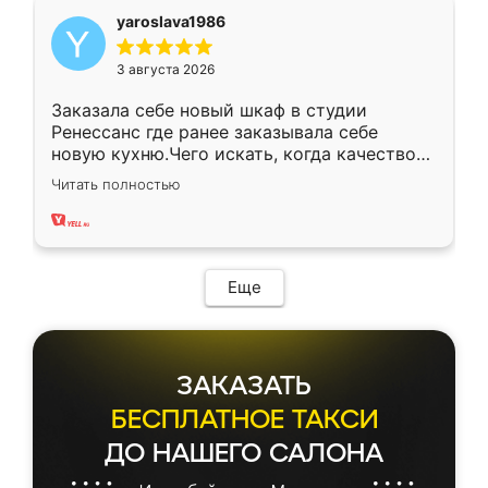
yaroslava1986
3 августа 2026
Заказала себе новый шкаф в студии
Ренессанс где ранее заказывала себе
новую кухню.Чего искать, когда качеством
вполне довольна. Служит кухня уже почти
Читать полностью
два года, нареканий нет.
Еще
ЗАКАЗАТЬ
БЕСПЛАТНОЕ ТАКСИ
ДО НАШЕГО САЛОНА