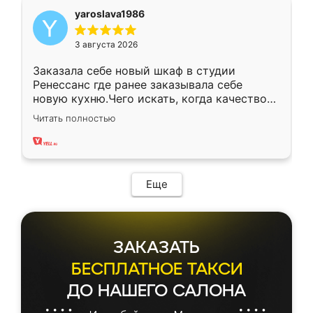
yaroslava1986
3 августа 2026
Заказала себе новый шкаф в студии
Ренессанс где ранее заказывала себе
новую кухню.Чего искать, когда качеством
вполне довольна. Служит кухня уже почти
Читать полностью
два года, нареканий нет.
Еще
ЗАКАЗАТЬ
БЕСПЛАТНОЕ ТАКСИ
ДО НАШЕГО САЛОНА