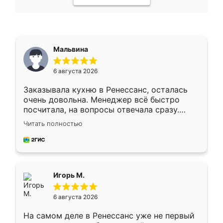
Мальвина
6 августа 2026
Заказывала кухню в Ренессанс, осталась
очень довольна. Менеджер всё быстро
посчитала, на вопросы отвечала сразу.
Замерщик приехал в субботу, подошёл к
Читать полностью
делу со всей ответственностью. Собрали
за день, ребята работали аккуратно, даже
пыли почти не было. Качество отличное,
ящики ходят плавно, ничего не скрипит.
Всё подошло как влитое.
Игорь М.
6 августа 2026
На самом деле в Ренессанс уже не первый