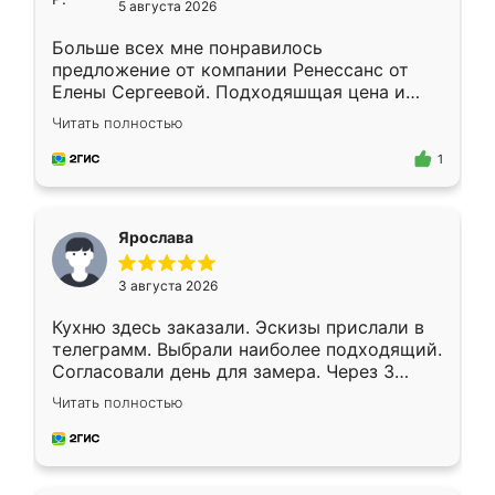
5 августа 2026
Больше всех мне понравилось
предложение от компании Ренессанс от
Елены Сергеевой. Подходяшщая цена и
короткие сроки изготовления. Приехавший
Читать полностью
для замера сотрудник Владислав
предложил по моему эскизу самый
1
подходящий вариант шкафа. Немного его
видоизменил, получилось даже лучше, чем
я хотела.
Ярослава
3 августа 2026
Кухню здесь заказали. Эскизы прислали в
телеграмм. Выбрали наиболее подходящий.
Согласовали день для замера. Через 3
недели кухня была уже готова. Остались
Читать полностью
довольны работой. Спасибо Ренессанс
мебель за качественную работу!