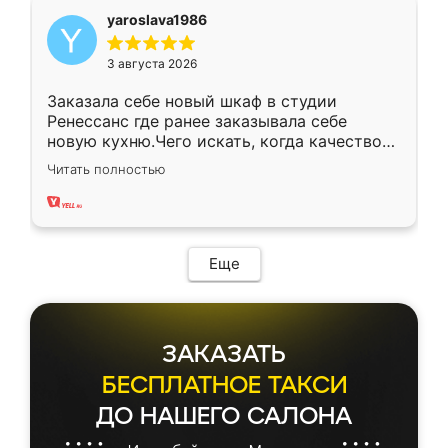
yaroslava1986
3 августа 2026
Заказала себе новый шкаф в студии
Ренессанс где ранее заказывала себе
новую кухню.Чего искать, когда качеством
вполне довольна. Служит кухня уже почти
Читать полностью
два года, нареканий нет.
Еще
ЗАКАЗАТЬ
БЕСПЛАТНОЕ ТАКСИ
ДО НАШЕГО САЛОНА