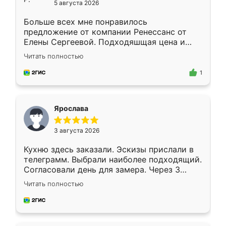
5 августа 2026
Больше всех мне понравилось
предложение от компании Ренессанс от
Елены Сергеевой. Подходяшщая цена и
короткие сроки изготовления. Приехавший
Читать полностью
для замера сотрудник Владислав
предложил по моему эскизу самый
1
подходящий вариант шкафа. Немного его
видоизменил, получилось даже лучше, чем
я хотела.
Ярослава
3 августа 2026
Кухню здесь заказали. Эскизы прислали в
телеграмм. Выбрали наиболее подходящий.
Согласовали день для замера. Через 3
недели кухня была уже готова. Остались
Читать полностью
довольны работой. Спасибо Ренессанс
мебель за качественную работу!