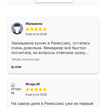
Мальвина
6 августа 2026
Заказывала кухню в Ренессанс, осталась
очень довольна. Менеджер всё быстро
посчитала, на вопросы отвечала сразу.
Замерщик приехал в субботу, подошёл к
Читать полностью
делу со всей ответственностью. Собрали
за день, ребята работали аккуратно, даже
пыли почти не было. Качество отличное,
ящики ходят плавно, ничего не скрипит.
Всё подошло как влитое.
Игорь М.
6 августа 2026
На самом деле в Ренессанс уже не первый