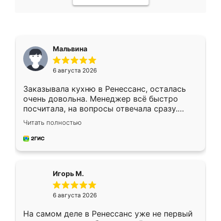
Мальвина
6 августа 2026
Заказывала кухню в Ренессанс, осталась
очень довольна. Менеджер всё быстро
посчитала, на вопросы отвечала сразу.
Замерщик приехал в субботу, подошёл к
Читать полностью
делу со всей ответственностью. Собрали
за день, ребята работали аккуратно, даже
пыли почти не было. Качество отличное,
ящики ходят плавно, ничего не скрипит.
Всё подошло как влитое.
Игорь М.
6 августа 2026
На самом деле в Ренессанс уже не первый