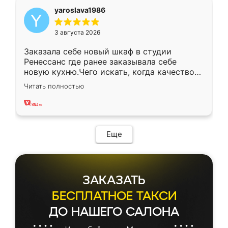
yaroslava1986
3 августа 2026
Заказала себе новый шкаф в студии
Ренессанс где ранее заказывала себе
новую кухню.Чего искать, когда качеством
вполне довольна. Служит кухня уже почти
Читать полностью
два года, нареканий нет.
Еще
ЗАКАЗАТЬ
БЕСПЛАТНОЕ ТАКСИ
ДО НАШЕГО САЛОНА