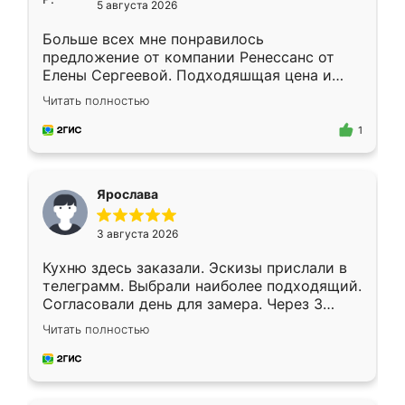
5 августа 2026
Больше всех мне понравилось
предложение от компании Ренессанс от
Елены Сергеевой. Подходяшщая цена и
короткие сроки изготовления. Приехавший
Читать полностью
для замера сотрудник Владислав
предложил по моему эскизу самый
1
подходящий вариант шкафа. Немного его
видоизменил, получилось даже лучше, чем
я хотела.
Ярослава
3 августа 2026
Кухню здесь заказали. Эскизы прислали в
телеграмм. Выбрали наиболее подходящий.
Согласовали день для замера. Через 3
недели кухня была уже готова. Остались
Читать полностью
довольны работой. Спасибо Ренессанс
мебель за качественную работу!