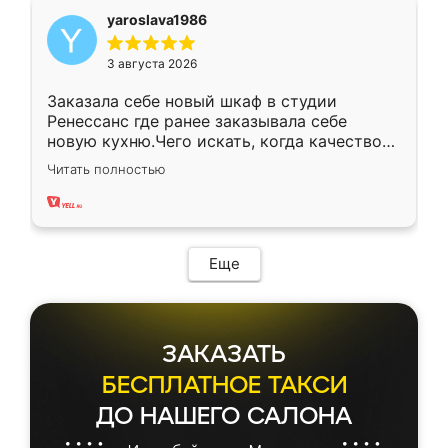
yaroslava1986
3 августа 2026
Заказала себе новый шкаф в студии
Ренессанс где ранее заказывала себе
новую кухню.Чего искать, когда качеством
вполне довольна. Служит кухня уже почти
Читать полностью
два года, нареканий нет.
Еще
ЗАКАЗАТЬ
БЕСПЛАТНОЕ ТАКСИ
ДО НАШЕГО САЛОНА