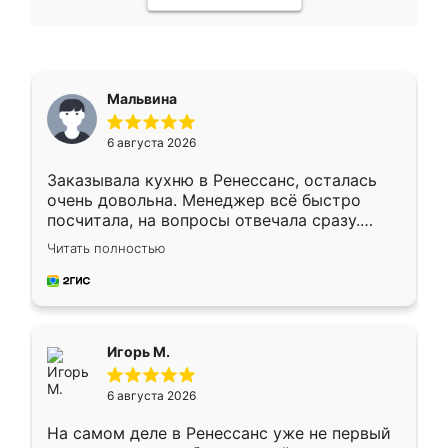
Мальвина
6 августа 2026
Заказывала кухню в Ренессанс, осталась
очень довольна. Менеджер всё быстро
посчитала, на вопросы отвечала сразу.
Замерщик приехал в субботу, подошёл к
Читать полностью
делу со всей ответственностью. Собрали
за день, ребята работали аккуратно, даже
пыли почти не было. Качество отличное,
ящики ходят плавно, ничего не скрипит.
Всё подошло как влитое.
Игорь М.
6 августа 2026
На самом деле в Ренессанс уже не первый