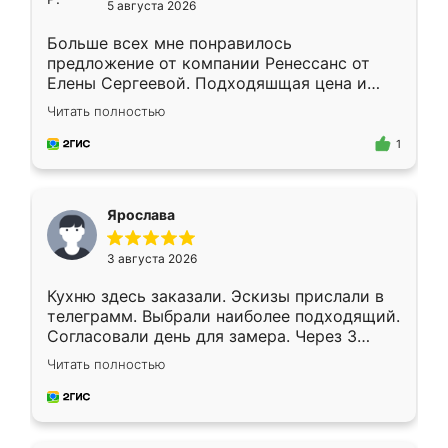
5 августа 2026
Больше всех мне понравилось
предложение от компании Ренессанс от
Елены Сергеевой. Подходяшщая цена и
короткие сроки изготовления. Приехавший
Читать полностью
для замера сотрудник Владислав
предложил по моему эскизу самый
1
подходящий вариант шкафа. Немного его
видоизменил, получилось даже лучше, чем
я хотела.
Ярослава
3 августа 2026
Кухню здесь заказали. Эскизы прислали в
телеграмм. Выбрали наиболее подходящий.
Согласовали день для замера. Через 3
недели кухня была уже готова. Остались
Читать полностью
довольны работой. Спасибо Ренессанс
мебель за качественную работу!