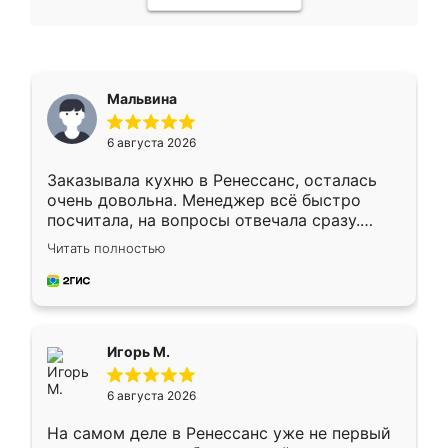
Мальвина
6 августа 2026
Заказывала кухню в Ренессанс, осталась
очень довольна. Менеджер всё быстро
посчитала, на вопросы отвечала сразу.
Замерщик приехал в субботу, подошёл к
Читать полностью
делу со всей ответственностью. Собрали
за день, ребята работали аккуратно, даже
пыли почти не было. Качество отличное,
ящики ходят плавно, ничего не скрипит.
Всё подошло как влитое.
Игорь М.
6 августа 2026
На самом деле в Ренессанс уже не первый