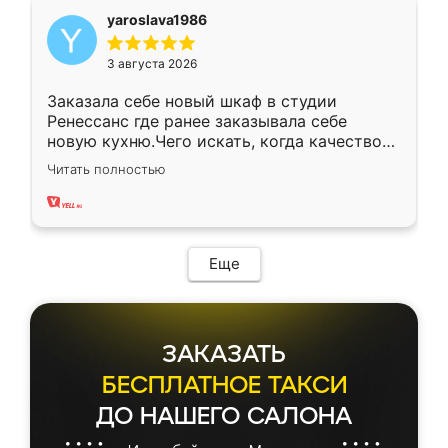
yaroslava1986
3 августа 2026
Заказала себе новый шкаф в студии
Ренессанс где ранее заказывала себе
новую кухню.Чего искать, когда качеством
вполне довольна. Служит кухня уже почти
Читать полностью
два года, нареканий нет.
Еще
ЗАКАЗАТЬ
БЕСПЛАТНОЕ ТАКСИ
ДО НАШЕГО САЛОНА