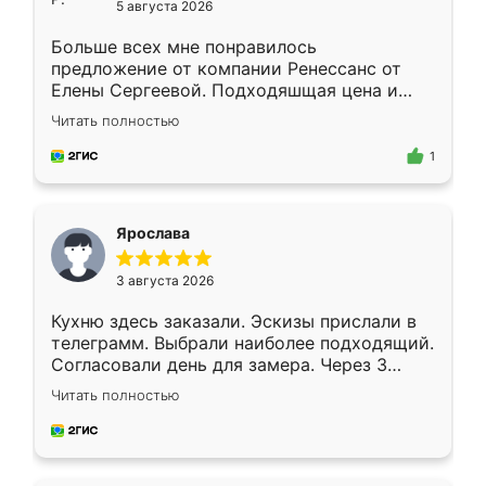
5 августа 2026
Больше всех мне понравилось
предложение от компании Ренессанс от
Елены Сергеевой. Подходяшщая цена и
короткие сроки изготовления. Приехавший
Читать полностью
для замера сотрудник Владислав
предложил по моему эскизу самый
1
подходящий вариант шкафа. Немного его
видоизменил, получилось даже лучше, чем
я хотела.
Ярослава
3 августа 2026
Кухню здесь заказали. Эскизы прислали в
телеграмм. Выбрали наиболее подходящий.
Согласовали день для замера. Через 3
недели кухня была уже готова. Остались
Читать полностью
довольны работой. Спасибо Ренессанс
мебель за качественную работу!