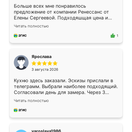
Больше всех мне понравилось
предложение от компании Ренессанс от
Елены Сергеевой. Подходяшщая цена и
короткие сроки изготовления. Приехавший
Читать полностью
для замера сотрудник Владислав
предложил по моему эскизу самый
1
подходящий вариант шкафа. Немного его
видоизменил, получилось даже лучше, чем
я хотела.
Ярослава
3 августа 2026
Кухню здесь заказали. Эскизы прислали в
телеграмм. Выбрали наиболее подходящий.
Согласовали день для замера. Через 3
недели кухня была уже готова. Остались
Читать полностью
довольны работой. Спасибо Ренессанс
мебель за качественную работу!
yaroslava1986