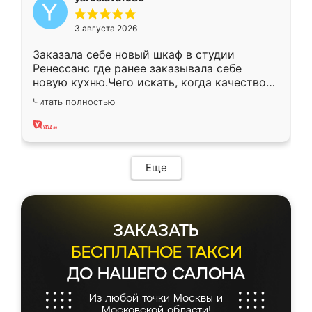
3 августа 2026
Заказала себе новый шкаф в студии
Ренессанс где ранее заказывала себе
новую кухню.Чего искать, когда качеством
вполне довольна. Служит кухня уже почти
Читать полностью
два года, нареканий нет.
Еще
ЗАКАЗАТЬ
БЕСПЛАТНОЕ ТАКСИ
ДО НАШЕГО САЛОНА
Из любой точки Москвы и
Московской области!