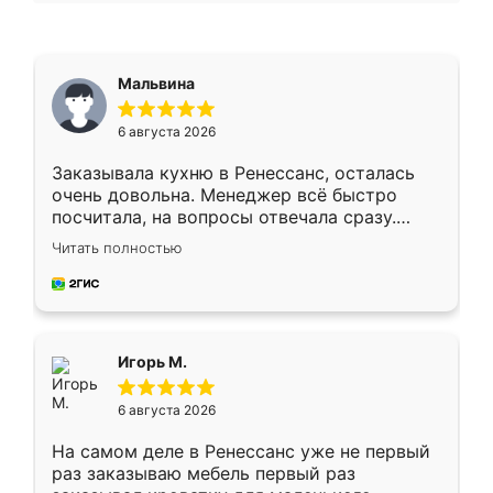
Мальвина
6 августа 2026
Заказывала кухню в Ренессанс, осталась
очень довольна. Менеджер всё быстро
посчитала, на вопросы отвечала сразу.
Замерщик приехал в субботу, подошёл к
Читать полностью
делу со всей ответственностью. Собрали
за день, ребята работали аккуратно, даже
пыли почти не было. Качество отличное,
ящики ходят плавно, ничего не скрипит.
Всё подошло как влитое.
Игорь М.
6 августа 2026
На самом деле в Ренессанс уже не первый
раз заказываю мебель первый раз