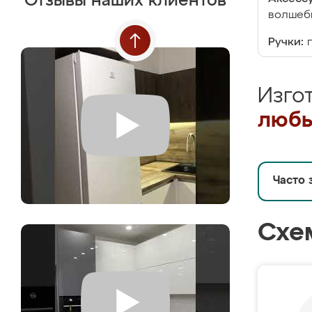
Отзывы наших клиентов
волшебн
Ручки:
Изго
любы
Часто 
Схе