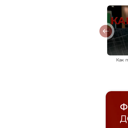
Как 
Ф
Д