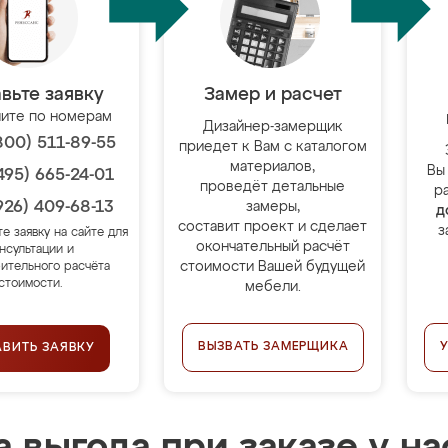
вьте заявку
Замер и расчет
ите по номерам
Дизайнер-замерщик
800) 511-89-55
приедет к Вам с каталогом
материалов,
Вы
495) 665-24-01
проведёт детальные
р
926) 409-68-13
замеры,
д
составит проект и сделает
з
те заявку на сайте для
окончательный расчёт
нсультации и
стоимости Вашей будущей
ительного расчёта
стоимости.
мебели.
ВЫЗВАТЬ ЗАМЕРЩИКА
АВИТЬ ЗАЯВКУ