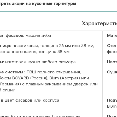
реть акции на кухонные гарнитуры
Характерист
ал фасадов:
массив дуба
Мате
ница:
пластиковая, толщина 26 мм или 38 мм;
Стен
сственного камня, толщина 38 мм
фото
ы:
изготовим кухню любого размера
Цвет
е системы :
ПВШ полного открывания,
Сушк
оксы BOYARD (Россия), Blum (Австрия) или
 (Германия) с плавным закрыванием дверок или
й опции
в цвет фасадов или корпуса
Подъ
Blum
уары:
Выкатные корзины, бутылочницы,
Прис