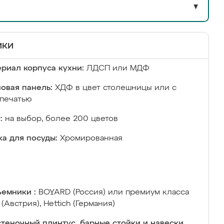
▼
ики
риал корпуса кухни:
ЛДСП или МДФ
овая панель:
ХДФ в цвет столешницы или с
печатью
:
на выбор, более 200 цветов
а для посуды:
Хромированная
емники :
BOYARD (Россия) или премиум класса
 (Австрия), Hettich (Германия)
теночный плинтус, барные стойки и навески,