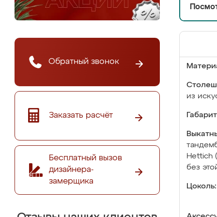
Посмот
Обратный звонок
Матери
Столеш
из иску
Заказать расчёт
Габарит
Выкатны
тандемб
Hettich
Бесплатный вызов
без это
дизайнера-
замерщика
Цоколь:
Аксесс