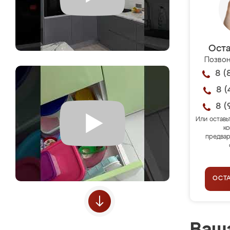
Оста
Позвон
8 (
8 (
8 (
Или оставь
ко
предвар
ОСТ