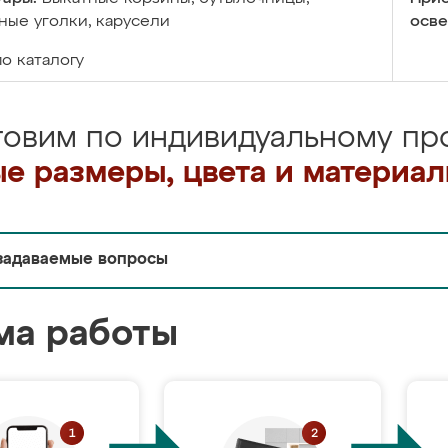
ые уголки, карусели
осве
по каталогу
товим по индивидуальному про
е размеры, цвета и материа
задаваемые вопросы
ма работы