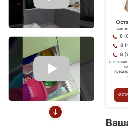
Оста
Позвон
8 (
8 (
8 (
Или оставь
ко
предвар
ОСТ
Ваша