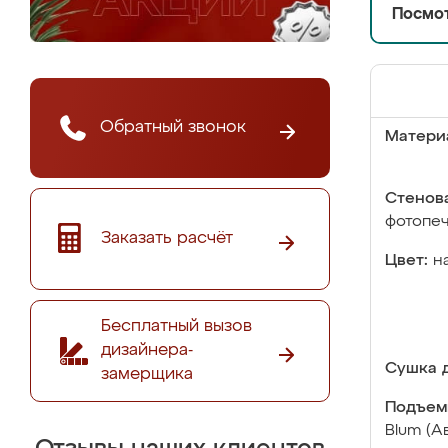
Посмот
Обратный звонок
Матери
Стенова
фотопе
Заказать расчёт
Цвет:
н
Бесплатный вызов
дизайнера-
Сушка д
замерщика
Подъем
Blum (А