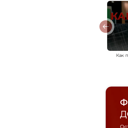
Как 
Ф
Д
Ост