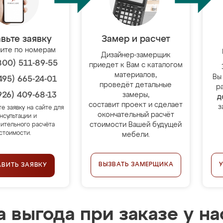
вьте заявку
Замер и расчет
ите по номерам
Дизайнер-замерщик
800) 511-89-55
приедет к Вам с каталогом
материалов,
Вы
495) 665-24-01
проведёт детальные
р
926) 409-68-13
замеры,
д
составит проект и сделает
з
те заявку на сайте для
окончательный расчёт
нсультации и
стоимости Вашей будущей
ительного расчёта
стоимости.
мебели.
ВЫЗВАТЬ ЗАМЕРЩИКА
АВИТЬ ЗАЯВКУ
 выгода при заказе у на