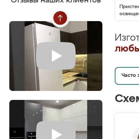
Отзывы наших клиентов
Пристен
освеще
Изго
любы
Часто 
Схе