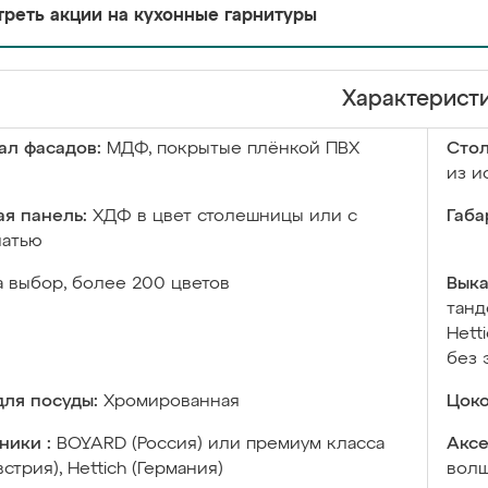
реть акции на кухонные гарнитуры
Характерист
ал фасадов:
МДФ, покрытые плёнкой ПВХ
Сто
из и
я панель:
ХДФ в цвет столешницы или с
Габа
чатью
а выбор, более 200 цветов
Выка
танд
Hett
без 
ля посуды:
Хромированная
Цоко
ники :
BOYARD (Россия) или премиум класса
Аксе
встрия), Hettich (Германия)
волш