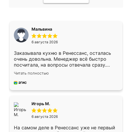
Мальвина
6 августа 2026
Заказывала кухню в Ренессанс, осталась
очень довольна. Менеджер всё быстро
посчитала, на вопросы отвечала сразу.
Замерщик приехал в субботу, подошёл к
Читать полностью
делу со всей ответственностью. Собрали
за день, ребята работали аккуратно, даже
пыли почти не было. Качество отличное,
ящики ходят плавно, ничего не скрипит.
Всё подошло как влитое.
Игорь М.
6 августа 2026
На самом деле в Ренессанс уже не первый