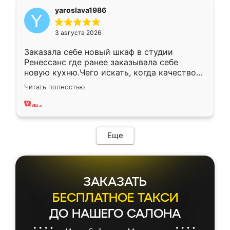
yaroslava1986
3 августа 2026
Заказала себе новый шкаф в студии
Ренессанс где ранее заказывала себе
новую кухню.Чего искать, когда качеством
вполне довольна. Служит кухня уже почти
Читать полностью
два года, нареканий нет.
Еще
ЗАКАЗАТЬ
БЕСПЛАТНОЕ ТАКСИ
ДО НАШЕГО САЛОНА