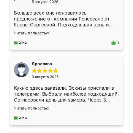
5 августа 2026
Больше всех мне понравилось
предложение от компании Ренессанс от
Елены Сергеевой. Подходяшщая цена и
короткие сроки изготовления. Приехавший
Читать полностью
для замера сотрудник Владислав
предложил по моему эскизу самый
1
подходящий вариант шкафа. Немного его
видоизменил, получилось даже лучше, чем
я хотела.
Ярослава
3 августа 2026
Кухню здесь заказали. Эскизы прислали в
телеграмм. Выбрали наиболее подходящий.
Согласовали день для замера. Через 3
недели кухня была уже готова. Остались
Читать полностью
довольны работой. Спасибо Ренессанс
мебель за качественную работу!