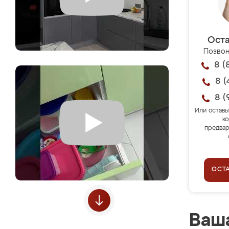
Оста
Позвон
8 (
8 (
8 (
Или оставь
ко
предвар
ОСТ
Ваша