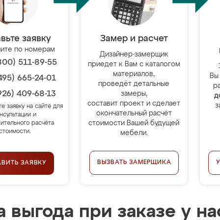
вьте заявку
Замер и расчет
ите по номерам
Дизайнер-замерщик
800) 511-89-55
приедет к Вам с каталогом
материалов,
Вы
495) 665-24-01
проведёт детальные
р
926) 409-68-13
замеры,
д
составит проект и сделает
з
те заявку на сайте для
окончательный расчёт
нсультации и
стоимости Вашей будущей
ительного расчёта
стоимости.
мебели.
ВЫЗВАТЬ ЗАМЕРЩИКА
АВИТЬ ЗАЯВКУ
 выгода при заказе у на