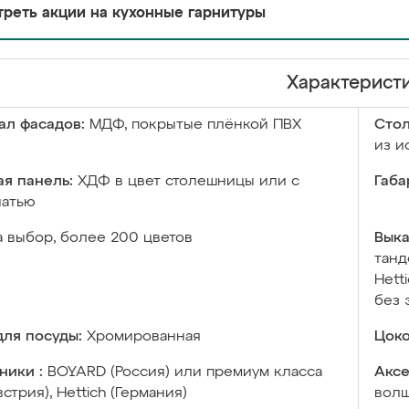
реть акции на кухонные гарнитуры
Характерист
ал фасадов:
МДФ, покрытые плёнкой ПВХ
Сто
из и
я панель:
ХДФ в цвет столешницы или с
Габа
чатью
а выбор, более 200 цветов
Выка
танд
Hett
без 
ля посуды:
Хромированная
Цоко
ники :
BOYARD (Россия) или премиум класса
Аксе
встрия), Hettich (Германия)
волш