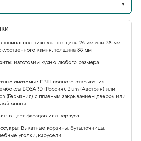
▼
ики
лешница:
пластиковая, толщина 26 мм или 38 мм;
скусственного камня, толщина 38 мм
риты:
изготовим кухню любого размера
тные системы :
ПВШ полного открывания,
ембоксы BOYARD (Россия), Blum (Австрия) или
ich (Германия) с плавным закрыванием дверок или
этой опции
ль:
в цвет фасадов или корпуса
ссуары:
Выкатные корзины, бутылочницы,
ебные уголки, карусели