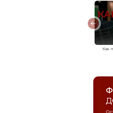
Как 
Ф
Д
Ост