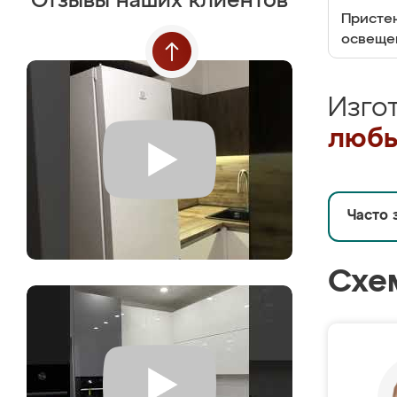
Отзывы наших клиентов
Пристен
освеще
Изго
любы
Часто 
Схе