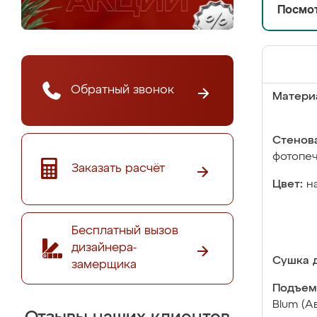
Посмот
Обратный звонок
Матери
Стенова
фотопе
Заказать расчёт
Цвет:
н
Бесплатный вызов
дизайнера-
Сушка д
замерщика
Подъем
Blum (А