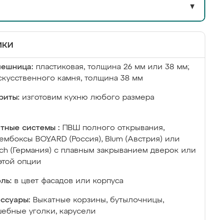
▼
ики
лешница:
пластиковая, толщина 26 мм или 38 мм;
скусственного камня, толщина 38 мм
риты:
изготовим кухню любого размера
тные системы :
ПВШ полного открывания,
ембоксы BOYARD (Россия), Blum (Австрия) или
ich (Германия) с плавным закрыванием дверок или
этой опции
ль:
в цвет фасадов или корпуса
ссуары:
Выкатные корзины, бутылочницы,
ебные уголки, карусели