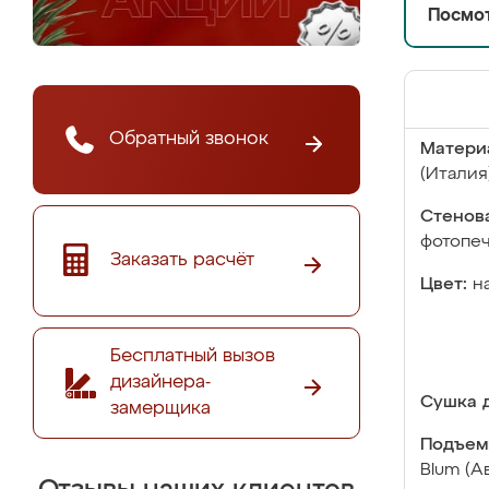
Посмот
Обратный звонок
Матери
(Италия
Стенова
фотопе
Заказать расчёт
Цвет:
н
Бесплатный вызов
дизайнера-
Сушка д
замерщика
Подъем
Blum (А