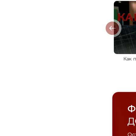
Как 
Ф
Д
Ост