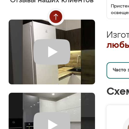
Отзывы наших клиентов
Пристен
освеще
Изго
любы
Часто 
Схе