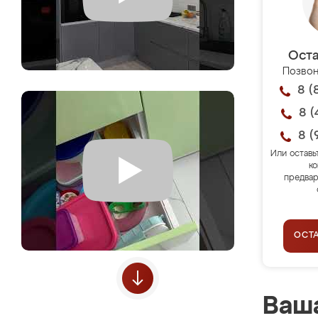
Оста
Позвон
8 (
8 (
8 (
Или оставь
ко
предвар
ОСТ
Ваша