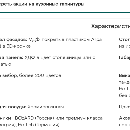
реть акции на кухонные гарнитуры
Характерист
ал фасадов:
МДФ, покрытые пластиком Arpa
Сто
) в 3D-кромке
из и
я панель:
ХДФ в цвет столешницы или с
Габа
чатью
а выбор, более 200 цветов
Выка
танд
Hett
без 
ля посуды:
Хромированная
Цоко
ники :
BOYARD (Россия) или премиум класса
Аксе
встрия), Hettich (Германия)
волш