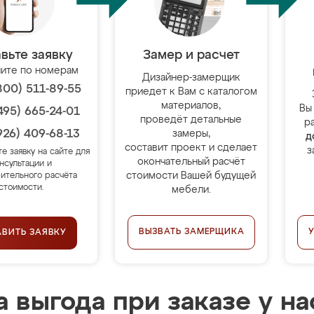
вьте заявку
Замер и расчет
ите по номерам
Дизайнер-замерщик
800) 511-89-55
приедет к Вам с каталогом
материалов,
Вы
495) 665-24-01
проведёт детальные
р
926) 409-68-13
замеры,
д
составит проект и сделает
з
те заявку на сайте для
окончательный расчёт
нсультации и
стоимости Вашей будущей
ительного расчёта
стоимости.
мебели.
ВЫЗВАТЬ ЗАМЕРЩИКА
АВИТЬ ЗАЯВКУ
 выгода при заказе у на