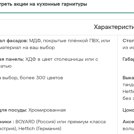
реть акции на кухонные гарнитуры
Характерист
ал фасадов:
МДФ, покрытые плёнкой ПВХ, или
Сто
материал на ваш выбор
из и
я панель:
ХДФ в цвет столешницы или с
Габа
чатью
а выбор, более 300 цветов
Выка
танд
Hett
без 
ля посуды:
Хромированная
Цоко
ники :
BOYARD (Россия) или премиум класса
Аксе
встрия), Hettich (Германия)
волш