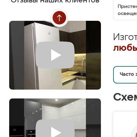
Отзывы наших клиентов
Пристен
освеще
Изго
любы
Часто 
Схе