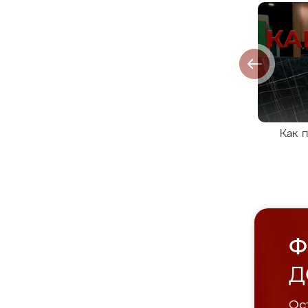
Как 
Ф
Д
Ост