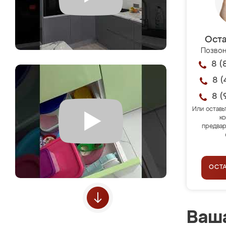
Оста
Позвон
8 (
8 (
8 (
Или оставь
ко
предвар
ОСТ
Ваша