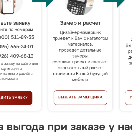
вьте заявку
Замер и расчет
ите по номерам
Дизайнер-замерщик
800) 511-89-55
приедет к Вам с каталогом
материалов,
Вы
495) 665-24-01
проведёт детальные
р
926) 409-68-13
замеры,
д
составит проект и сделает
з
те заявку на сайте для
окончательный расчёт
нсультации и
стоимости Вашей будущей
ительного расчёта
стоимости.
мебели.
ВЫЗВАТЬ ЗАМЕРЩИКА
АВИТЬ ЗАЯВКУ
 выгода при заказе у на