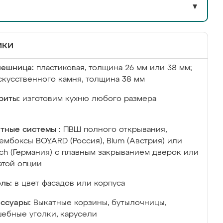
▼
ики
лешница:
пластиковая, толщина 26 мм или 38 мм;
скусственного камня, толщина 38 мм
риты:
изготовим кухню любого размера
тные системы :
ПВШ полного открывания,
ембоксы BOYARD (Россия), Blum (Австрия) или
ich (Германия) с плавным закрыванием дверок или
этой опции
ль:
в цвет фасадов или корпуса
ссуары:
Выкатные корзины, бутылочницы,
ебные уголки, карусели