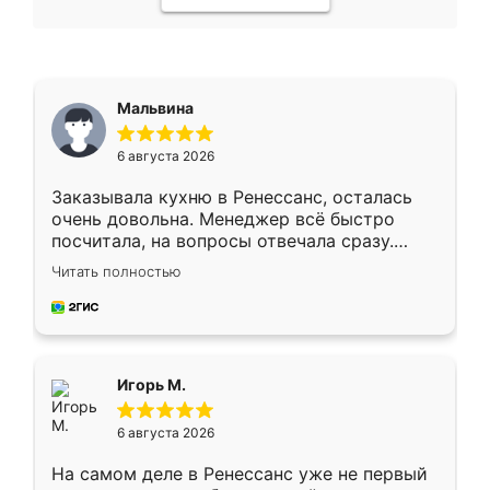
Мальвина
6 августа 2026
Заказывала кухню в Ренессанс, осталась
очень довольна. Менеджер всё быстро
посчитала, на вопросы отвечала сразу.
Замерщик приехал в субботу, подошёл к
Читать полностью
делу со всей ответственностью. Собрали
за день, ребята работали аккуратно, даже
пыли почти не было. Качество отличное,
ящики ходят плавно, ничего не скрипит.
Всё подошло как влитое.
Игорь М.
6 августа 2026
На самом деле в Ренессанс уже не первый