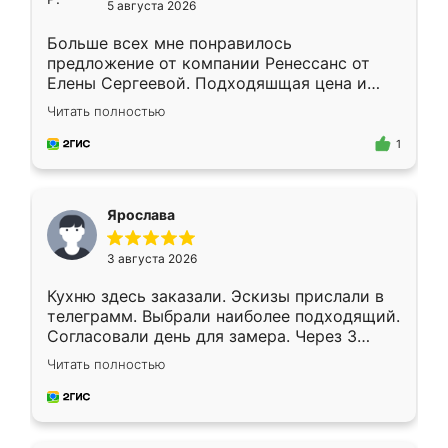
5 августа 2026
Больше всех мне понравилось
предложение от компании Ренессанс от
Елены Сергеевой. Подходяшщая цена и
короткие сроки изготовления. Приехавший
Читать полностью
для замера сотрудник Владислав
предложил по моему эскизу самый
1
подходящий вариант шкафа. Немного его
видоизменил, получилось даже лучше, чем
я хотела.
Ярослава
3 августа 2026
Кухню здесь заказали. Эскизы прислали в
телеграмм. Выбрали наиболее подходящий.
Согласовали день для замера. Через 3
недели кухня была уже готова. Остались
Читать полностью
довольны работой. Спасибо Ренессанс
мебель за качественную работу!