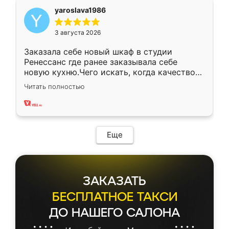
yaroslava1986
3 августа 2026
Заказала себе новый шкаф в студии
Ренессанс где ранее заказывала себе
новую кухню.Чего искать, когда качеством
вполне довольна. Служит кухня уже почти
Читать полностью
два года, нареканий нет.
Еще
ЗАКАЗАТЬ
БЕСПЛАТНОЕ ТАКСИ
ДО НАШЕГО САЛОНА