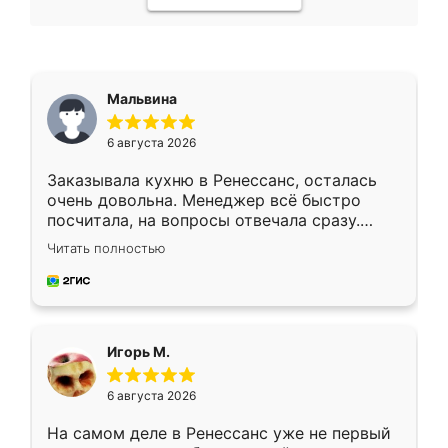
Мальвина
6 августа 2026
Заказывала кухню в Ренессанс, осталась
очень довольна. Менеджер всё быстро
посчитала, на вопросы отвечала сразу.
Замерщик приехал в субботу, подошёл к
Читать полностью
делу со всей ответственностью. Собрали
за день, ребята работали аккуратно, даже
пыли почти не было. Качество отличное,
ящики ходят плавно, ничего не скрипит.
Всё подошло как влитое.
Игорь М.
6 августа 2026
На самом деле в Ренессанс уже не первый