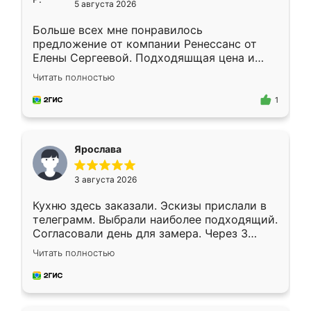
5 августа 2026
Больше всех мне понравилось
предложение от компании Ренессанс от
Елены Сергеевой. Подходяшщая цена и
короткие сроки изготовления. Приехавший
Читать полностью
для замера сотрудник Владислав
предложил по моему эскизу самый
1
подходящий вариант шкафа. Немного его
видоизменил, получилось даже лучше, чем
я хотела.
Ярослава
3 августа 2026
Кухню здесь заказали. Эскизы прислали в
телеграмм. Выбрали наиболее подходящий.
Согласовали день для замера. Через 3
недели кухня была уже готова. Остались
Читать полностью
довольны работой. Спасибо Ренессанс
мебель за качественную работу!