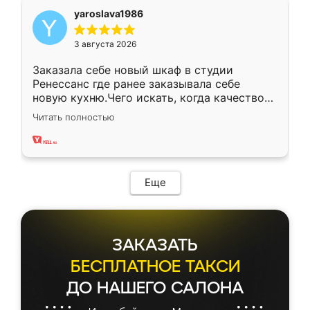
yaroslava1986
3 августа 2026
Заказала себе новый шкаф в студии
Ренессанс где ранее заказывала себе
новую кухню.Чего искать, когда качеством
вполне довольна. Служит кухня уже почти
Читать полностью
два года, нареканий нет.
Еще
ЗАКАЗАТЬ
БЕСПЛАТНОЕ ТАКСИ
ДО НАШЕГО САЛОНА