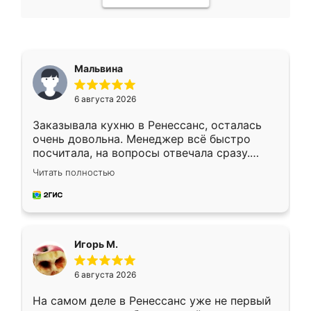
Мальвина
6 августа 2026
Заказывала кухню в Ренессанс, осталась
очень довольна. Менеджер всё быстро
посчитала, на вопросы отвечала сразу.
Замерщик приехал в субботу, подошёл к
Читать полностью
делу со всей ответственностью. Собрали
за день, ребята работали аккуратно, даже
пыли почти не было. Качество отличное,
ящики ходят плавно, ничего не скрипит.
Всё подошло как влитое.
Игорь М.
6 августа 2026
На самом деле в Ренессанс уже не первый