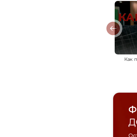
Как 
Ф
Д
Ост