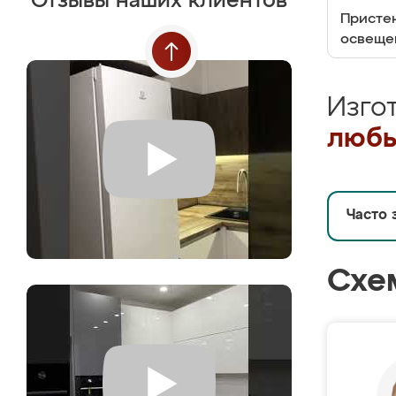
Отзывы наших клиентов
Пристен
освеще
Изго
любы
Часто 
Схе