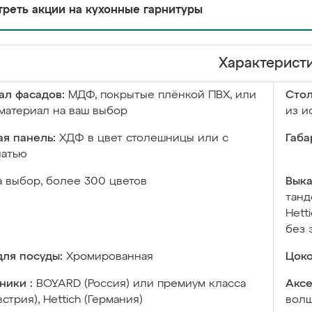
реть акции на кухонные гарнитуры
Характерист
ал фасадов:
МДФ, покрытые плёнкой ПВХ, или
Сто
материал на ваш выбор
из и
я панель:
ХДФ в цвет столешницы или с
Габа
чатью
а выбор, более 300 цветов
Выка
танд
Hett
без 
ля посуды:
Хромированная
Цоко
ники :
BOYARD (Россия) или премиум класса
Аксе
встрия), Hettich (Германия)
волш