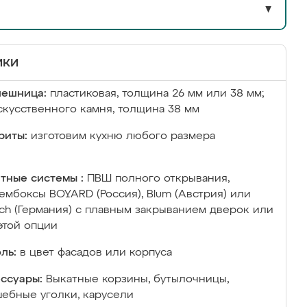
▼
ики
лешница:
пластиковая, толщина 26 мм или 38 мм;
скусственного камня, толщина 38 мм
риты:
изготовим кухню любого размера
тные системы :
ПВШ полного открывания,
ембоксы BOYARD (Россия), Blum (Австрия) или
ich (Германия) с плавным закрыванием дверок или
этой опции
ль:
в цвет фасадов или корпуса
ссуары:
Выкатные корзины, бутылочницы,
ебные уголки, карусели