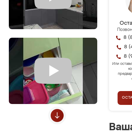
Оста
Позвон
8 (
8 (
8 (
Или оставь
ко
предвар
ОСТ
Ваша