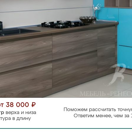
от 38 000 ₽
Поможем рассчитать точну
тр
верха и низа
Ответим менее, чем за 
тура в длину