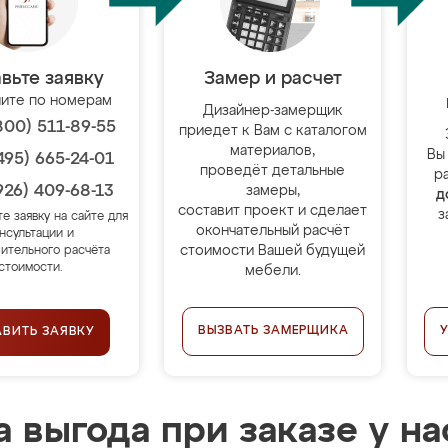
вьте заявку
Замер и расчет
ите по номерам
Дизайнер-замерщик
800) 511-89-55
приедет к Вам с каталогом
материалов,
Вы
495) 665-24-01
проведёт детальные
р
926) 409-68-13
замеры,
д
составит проект и сделает
з
те заявку на сайте для
окончательный расчёт
нсультации и
стоимости Вашей будущей
ительного расчёта
стоимости.
мебели.
ВЫЗВАТЬ ЗАМЕРЩИКА
АВИТЬ ЗАЯВКУ
 выгода при заказе у на