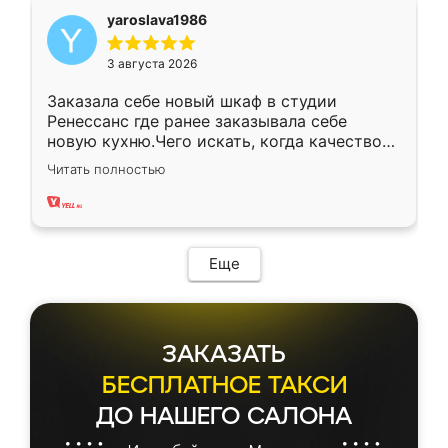
yaroslava1986
3 августа 2026
Заказала себе новый шкаф в студии
Ренессанс где ранее заказывала себе
новую кухню.Чего искать, когда качеством
вполне довольна. Служит кухня уже почти
Читать полностью
два года, нареканий нет.
Еще
ЗАКАЗАТЬ
БЕСПЛАТНОЕ ТАКСИ
ДО НАШЕГО САЛОНА