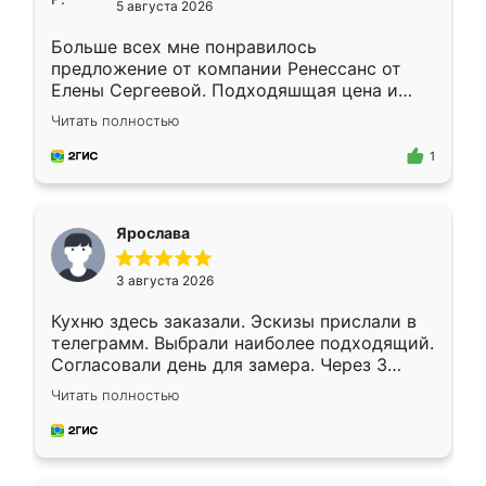
5 августа 2026
Больше всех мне понравилось
предложение от компании Ренессанс от
Елены Сергеевой. Подходяшщая цена и
короткие сроки изготовления. Приехавший
Читать полностью
для замера сотрудник Владислав
предложил по моему эскизу самый
1
подходящий вариант шкафа. Немного его
видоизменил, получилось даже лучше, чем
я хотела.
Ярослава
3 августа 2026
Кухню здесь заказали. Эскизы прислали в
телеграмм. Выбрали наиболее подходящий.
Согласовали день для замера. Через 3
недели кухня была уже готова. Остались
Читать полностью
довольны работой. Спасибо Ренессанс
мебель за качественную работу!