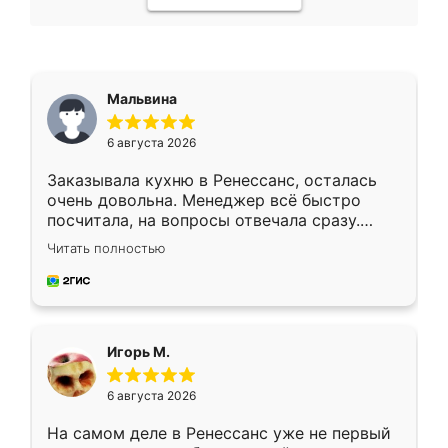
Мальвина
6 августа 2026
Заказывала кухню в Ренессанс, осталась
очень довольна. Менеджер всё быстро
посчитала, на вопросы отвечала сразу.
Замерщик приехал в субботу, подошёл к
Читать полностью
делу со всей ответственностью. Собрали
за день, ребята работали аккуратно, даже
пыли почти не было. Качество отличное,
ящики ходят плавно, ничего не скрипит.
Всё подошло как влитое.
Игорь М.
6 августа 2026
На самом деле в Ренессанс уже не первый