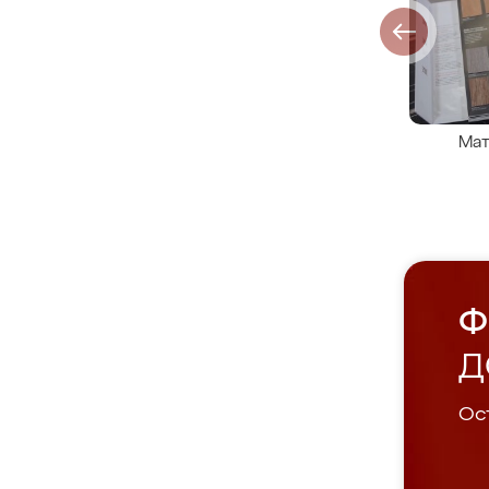
Мат
Ф
Д
Ост