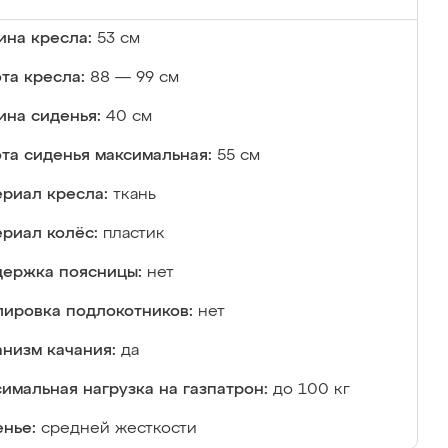
на кресла:
53 см
та кресла:
88 — 99 см
ина сиденья:
40 см
та сиденья максимальная:
55 см
риал кресла:
ткань
риал колёс:
пластик
ержка поясницы:
нет
лировка подлокотников:
нет
низм качания:
да
имальная нагрузка на газпатрон:
до 100 кг
нье:
средней жесткости