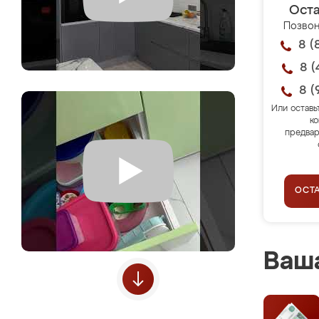
Оста
Позвон
8 (
8 (
8 (
Или оставь
ко
предвар
ОСТ
Ваша