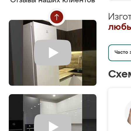
Отзывы наших клиентов
Изго
любы
Часто 
Схе