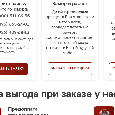
вьте заявку
Замер и расчет
ите по номерам
Дизайнер-замерщик
800) 511-89-55
приедет к Вам с каталогом
материалов,
Вы
495) 665-24-01
проведёт детальные
р
926) 409-68-13
замеры,
д
составит проект и сделает
з
те заявку на сайте для
окончательный расчёт
нсультации и
стоимости Вашей будущей
ительного расчёта
стоимости.
мебели.
ВЫЗВАТЬ ЗАМЕРЩИКА
АВИТЬ ЗАЯВКУ
 выгода при заказе у на
Предоплата