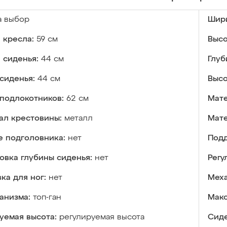
а выбор
Шири
 кресла:
59 см
Высо
 сиденья:
44 см
Глуб
сиденья:
44 см
Высо
подлокотников:
62 см
Мате
ал крестовины:
металл
Мате
е подголовника:
нет
Подд
овка глубины сиденья:
нет
Регу
ка для ног:
нет
Меха
анизма:
топ-ган
Макс
уемая высота:
регулируемая высота
Сиде