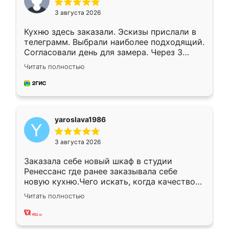
3 августа 2026
Кухню здесь заказали. Эскизы прислали в
телеграмм. Выбрали наиболее подходящий.
Согласовали день для замера. Через 3
недели кухня была уже готова. Остались
Читать полностью
довольны работой. Спасибо Ренессанс
мебель за качественную работу!
yaroslava1986
3 августа 2026
Заказала себе новый шкаф в студии
Ренессанс где ранее заказывала себе
новую кухню.Чего искать, когда качеством
вполне довольна. Служит кухня уже почти
Читать полностью
два года, нареканий нет.