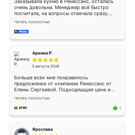
Заказывала кухню в Ренессанс, осталась
очень довольна. Менеджер всё быстро
посчитала, на вопросы отвечала сразу.
Замерщик приехал в субботу, подошёл к
Читать полностью
делу со всей ответственностью. Собрали
за день, ребята работали аккуратно, даже
пыли почти не было. Качество отличное,
ящики ходят плавно, ничего не скрипит.
Всё подошло как влитое.
Аринка Р.
5 августа 2026
Больше всех мне понравилось
предложение от компании Ренессанс от
Елены Сергеевой. Подходяшщая цена и
короткие сроки изготовления. Приехавший
Читать полностью
для замера сотрудник Владислав
предложил по моему эскизу самый
1
подходящий вариант шкафа. Немного его
видоизменил, получилось даже лучше, чем
я хотела.
Ярослава