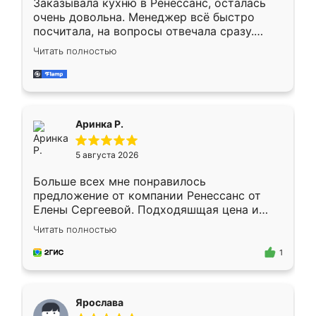
Заказывала кухню в Ренессанс, осталась
очень довольна. Менеджер всё быстро
посчитала, на вопросы отвечала сразу.
Замерщик приехал в субботу, подошёл к
Читать полностью
делу со всей ответственностью. Собрали
за день, ребята работали аккуратно, даже
пыли почти не было. Качество отличное,
ящики ходят плавно, ничего не скрипит.
Всё подошло как влитое.
Аринка Р.
5 августа 2026
Больше всех мне понравилось
предложение от компании Ренессанс от
Елены Сергеевой. Подходяшщая цена и
короткие сроки изготовления. Приехавший
Читать полностью
для замера сотрудник Владислав
предложил по моему эскизу самый
1
подходящий вариант шкафа. Немного его
видоизменил, получилось даже лучше, чем
я хотела.
Ярослава