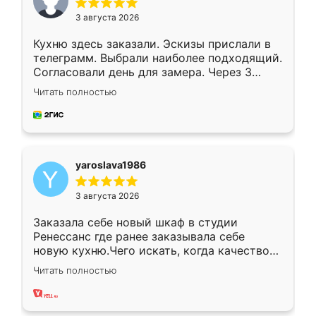
3 августа 2026
Кухню здесь заказали. Эскизы прислали в
телеграмм. Выбрали наиболее подходящий.
Согласовали день для замера. Через 3
недели кухня была уже готова. Остались
Читать полностью
довольны работой. Спасибо Ренессанс
мебель за качественную работу!
yaroslava1986
3 августа 2026
Заказала себе новый шкаф в студии
Ренессанс где ранее заказывала себе
новую кухню.Чего искать, когда качеством
вполне довольна. Служит кухня уже почти
Читать полностью
два года, нареканий нет.