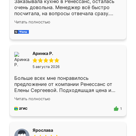
Заказывала кухню в Ренессанс, осталась
очень довольна. Менеджер всё быстро
посчитала, на вопросы отвечала сразу.
Замерщик приехал в субботу, подошёл к
Читать полностью
делу со всей ответственностью. Собрали
за день, ребята работали аккуратно, даже
пыли почти не было. Качество отличное,
ящики ходят плавно, ничего не скрипит.
Всё подошло как влитое.
Аринка Р.
5 августа 2026
Больше всех мне понравилось
предложение от компании Ренессанс от
Елены Сергеевой. Подходяшщая цена и
короткие сроки изготовления. Приехавший
Читать полностью
для замера сотрудник Владислав
предложил по моему эскизу самый
1
подходящий вариант шкафа. Немного его
видоизменил, получилось даже лучше, чем
я хотела.
Ярослава