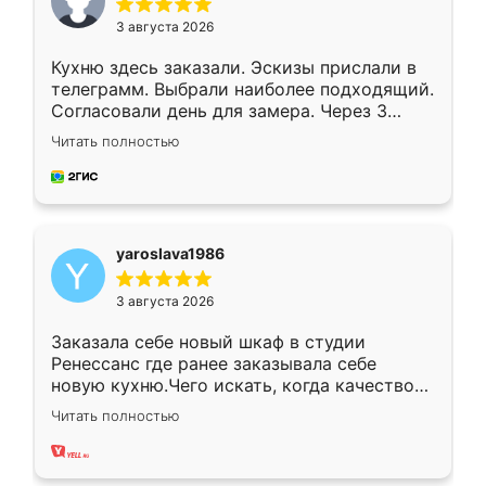
3 августа 2026
Кухню здесь заказали. Эскизы прислали в
телеграмм. Выбрали наиболее подходящий.
Согласовали день для замера. Через 3
недели кухня была уже готова. Остались
Читать полностью
довольны работой. Спасибо Ренессанс
мебель за качественную работу!
yaroslava1986
3 августа 2026
Заказала себе новый шкаф в студии
Ренессанс где ранее заказывала себе
новую кухню.Чего искать, когда качеством
вполне довольна. Служит кухня уже почти
Читать полностью
два года, нареканий нет.