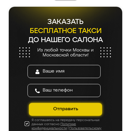
каких-либо доработок. Качеством осталась
довольна, все выглядит так, как и ожидала.
ЗАКАЗАТЬ
БЕСПЛАТНОЕ ТАКСИ
ДО НАШЕГО САЛОНА
Из любой точки Москвы и
Московской области!
Отправить
Я соглашаюсь на передачу персональных
данных согласно
Политике
конфиденциальности
|
Пользовательскому