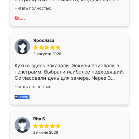
вполне довольна. Служит кухня уже почти
Читать полностью
два года, нареканий нет.
Ярослава
3 августа 2026
Кухню здесь заказали. Эскизы прислали в
телеграмм. Выбрали наиболее подходящий.
Согласовали день для замера. Через 3
недели кухня была уже готова. Остались
Читать полностью
довольны работой. Спасибо Ренессанс
мебель за качественную работу!
Rita S.
29 июля 2026