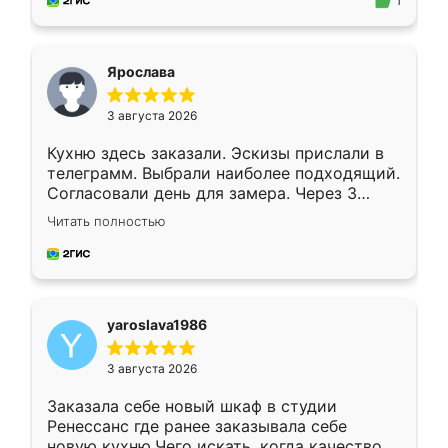
предложил по моему эскизу самый
1
подходящий вариант шкафа. Немного его
видоизменил, получилось даже лучше, чем
я хотела.
Ярослава
3 августа 2026
Кухню здесь заказали. Эскизы прислали в
телеграмм. Выбрали наиболее подходящий.
Согласовали день для замера. Через 3
недели кухня была уже готова. Остались
Читать полностью
довольны работой. Спасибо Ренессанс
мебель за качественную работу!
yaroslava1986
3 августа 2026
Заказала себе новый шкаф в студии
Ренессанс где ранее заказывала себе
новую кухню.Чего искать, когда качеством