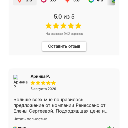
5.0
из 5
На основе
942
оценок
Оставить отзыв
Аринка Р.
5 августа 2026
Больше всех мне понравилось
предложение от компании Ренессанс от
Елены Сергеевой. Подходяшщая цена и
короткие сроки изготовления. Приехавший
Читать полностью
для замера сотрудник Владислав