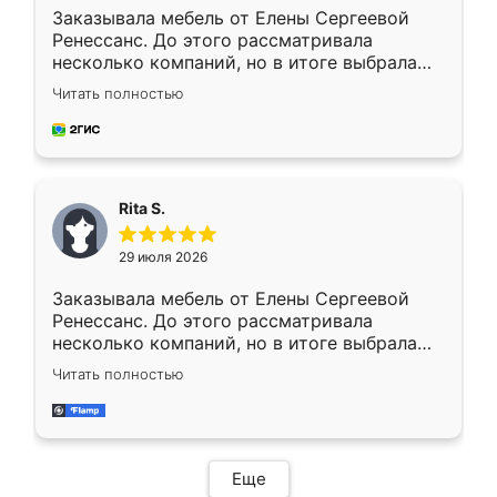
Заказывала мебель от Елены Сергеевой
Ренессанс. До этого рассматривала
несколько компаний, но в итоге выбрала
эту. Сначала обговорили условия, потом
Читать полностью
приехал замерщик, всё спокойно объяснил
и снял размеры. Изготовили в срок, с
доставкой тоже никаких проблем не
возникло. Сборку выполнили аккуратно,
мебель сразу встала на свое место без
Rita S.
каких-либо доработок. Качеством осталась
довольна, все выглядит так, как и ожидала.
29 июля 2026
Заказывала мебель от Елены Сергеевой
Ренессанс. До этого рассматривала
несколько компаний, но в итоге выбрала
эту. Сначала обговорили условия, потом
Читать полностью
приехал замерщик, всё спокойно объяснил
и снял размеры. Изготовили в срок, с
доставкой тоже никаких проблем не
возникло. Сборку выполнили аккуратно,
мебель сразу встала на свое место без
Еще