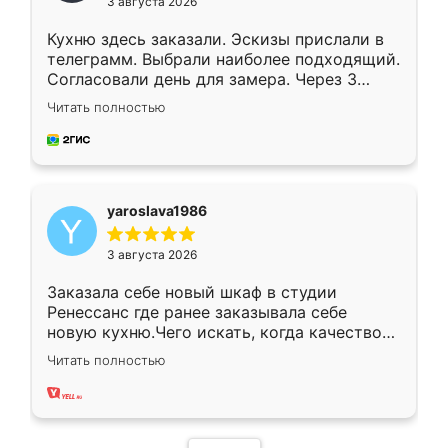
3 августа 2026
Кухню здесь заказали. Эскизы прислали в
телеграмм. Выбрали наиболее подходящий.
Согласовали день для замера. Через 3
недели кухня была уже готова. Остались
Читать полностью
довольны работой. Спасибо Ренессанс
мебель за качественную работу!
yaroslava1986
3 августа 2026
Заказала себе новый шкаф в студии
Ренессанс где ранее заказывала себе
новую кухню.Чего искать, когда качеством
вполне довольна. Служит кухня уже почти
Читать полностью
два года, нареканий нет.