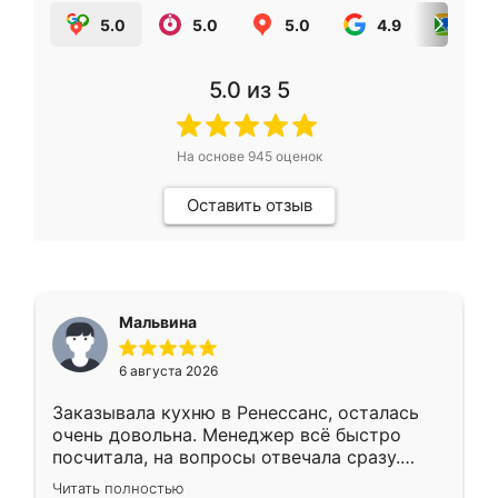
5.0
5.0
5.0
4.9
5.0
5.0
из 5
На основе
945
оценок
Оставить отзыв
Мальвина
6 августа 2026
Заказывала кухню в Ренессанс, осталась
очень довольна. Менеджер всё быстро
посчитала, на вопросы отвечала сразу.
Замерщик приехал в субботу, подошёл к
Читать полностью