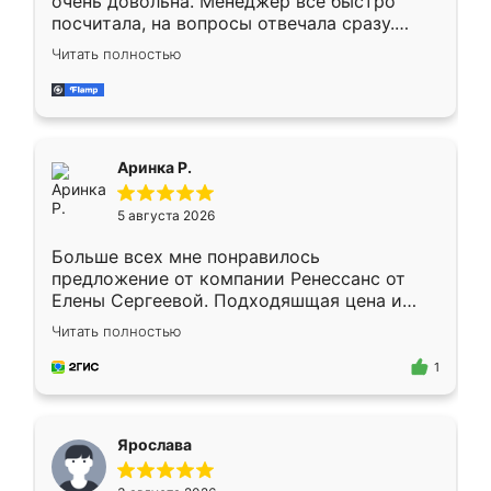
очень довольна. Менеджер всё быстро
посчитала, на вопросы отвечала сразу.
Замерщик приехал в субботу, подошёл к
Читать полностью
делу со всей ответственностью. Собрали
за день, ребята работали аккуратно, даже
пыли почти не было. Качество отличное,
ящики ходят плавно, ничего не скрипит.
Всё подошло как влитое.
Аринка Р.
5 августа 2026
Больше всех мне понравилось
предложение от компании Ренессанс от
Елены Сергеевой. Подходяшщая цена и
короткие сроки изготовления. Приехавший
Читать полностью
для замера сотрудник Владислав
предложил по моему эскизу самый
1
подходящий вариант шкафа. Немного его
видоизменил, получилось даже лучше, чем
я хотела.
Ярослава