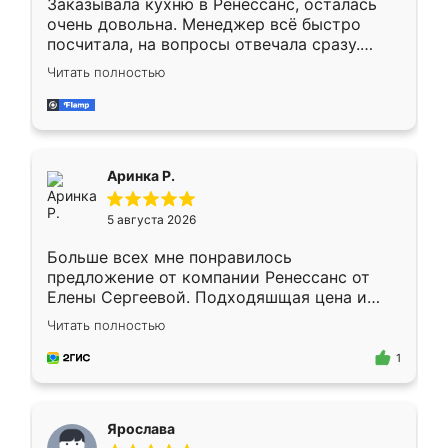
Заказывала кухню в Ренессанс, осталась
очень довольна. Менеджер всё быстро
посчитала, на вопросы отвечала сразу.
Замерщик приехал в субботу, подошёл к
Читать полностью
делу со всей ответственностью. Собрали
за день, ребята работали аккуратно, даже
пыли почти не было. Качество отличное,
ящики ходят плавно, ничего не скрипит.
Всё подошло как влитое.
Аринка Р.
5 августа 2026
Больше всех мне понравилось
предложение от компании Ренессанс от
Елены Сергеевой. Подходяшщая цена и
короткие сроки изготовления. Приехавший
Читать полностью
для замера сотрудник Владислав
предложил по моему эскизу самый
1
подходящий вариант шкафа. Немного его
видоизменил, получилось даже лучше, чем
я хотела.
Ярослава