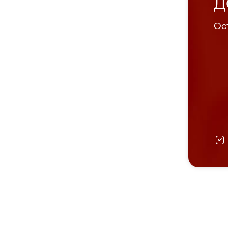
Д
Ост