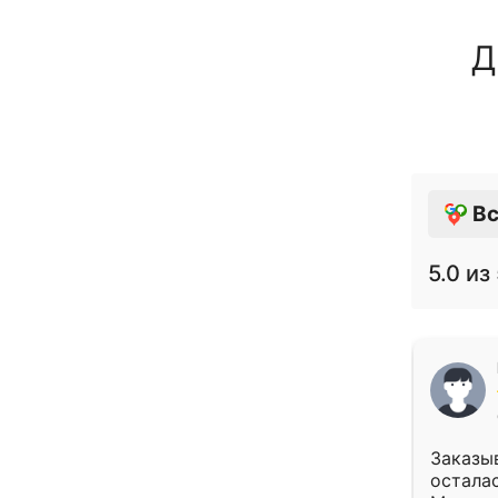
Д
Вс
5.0
из 
Заказыв
осталас