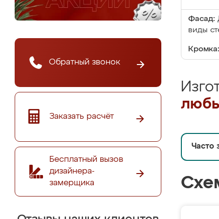
Фасад:
виды ст
Кромка
Обратный звонок
Изго
любы
Заказать расчёт
Часто 
Бесплатный вызов
дизайнера-
Схе
замерщика