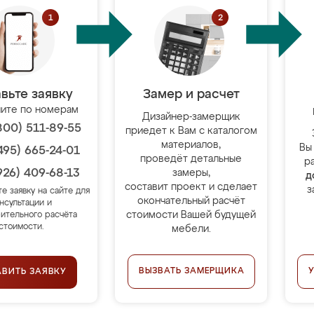
вьте заявку
Замер и расчет
ите по номерам
Дизайнер-замерщик
800) 511-89-55
приедет к Вам с каталогом
материалов,
Вы
495) 665-24-01
проведёт детальные
р
926) 409-68-13
замеры,
д
составит проект и сделает
з
те заявку на сайте для
окончательный расчёт
нсультации и
стоимости Вашей будущей
ительного расчёта
стоимости.
мебели.
ВЫЗВАТЬ ЗАМЕРЩИКА
АВИТЬ ЗАЯВКУ