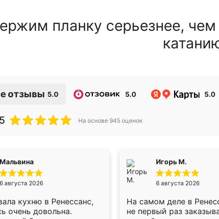
ержим планку серьезнее, чем
катани
е отзывы
5.0
5.0
5.0
5
На основе
945
оценок
Мальвина
Игорь М.
6 августа 2026
6 августа 2026
ала кухню в Ренессанс,
На самом деле в Ренес
ь очень довольна.
не первый раз заказыв