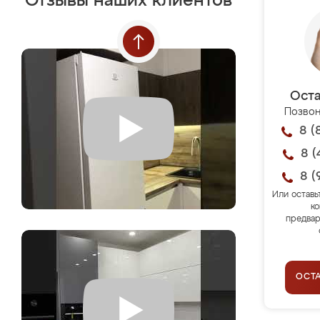
Отзывы наших клиентов
Оста
Позвон
8 (
8 (
8 (
Или оставь
ко
предвар
ОСТ