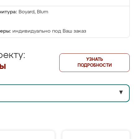
итура:
Boyard, Blum
еры:
индивидуально под Ваш заказ
екту:
УЗНАТЬ
лы
ПОДРОБНОСТИ
▼